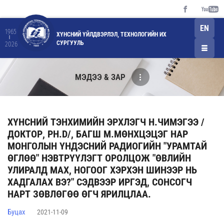
EN
1965
ХҮНСНИЙ ҮЙЛДВЭРЛЭЛ, ТЕХНОЛОГИЙН ИХ
СУРГУУЛЬ
2026
МЭДЭЭ & ЗАР
ХҮНСНИЙ ТЭНХИМИЙН ЭРХЛЭГЧ Н.ЧИМЭГЭЭ /
ДОКТОР, PH.D/, БАГШ М.МӨНХЦЭЦЭГ НАР
МОНГОЛЫН ҮНДЭСНИЙ РАДИОГИЙН "УРАМТАЙ
ӨГЛӨӨ" НЭВТРҮҮЛЭГТ ОРОЛЦОЖ "ӨВЛИЙН
УЛИРАЛД МАХ, НОГООГ ХЭРХЭН ШИНЭЭР НЬ
ХАДГАЛАХ ВЭ?" СЭДВЭЭР ИРГЭД, СОНСОГЧ
НАРТ ЗӨВЛӨГӨӨ ӨГЧ ЯРИЛЦЛАА.
Буцах
2021-11-09