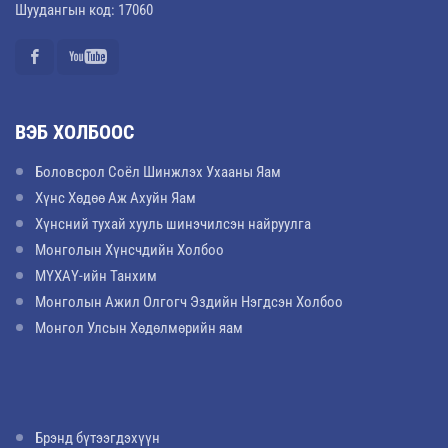
Шуудангын код: 17060
ВЭБ ХОЛБООС
Боловсрол Соёл Шинжлэх Ухааны Яам
Хүнс Хөдөө Аж Ахуйн Яам
Хүнсний тухай хууль шинэчилсэн найруулга
Монголын Хүнсчдийн Холбоо
МҮХАҮ-ийн Танхим
Монголын Ажил Олгогч Эздийн Нэгдсэн Холбоо
Монгол Улсын Хөдөлмөрийн яам
Брэнд бүтээгдэхүүн