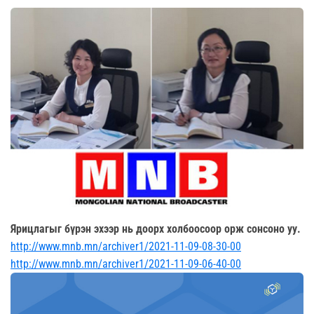
Ярицлагыг бүрэн эхээр нь доорх холбоосоор орж сонсоно уу.
http://www.mnb.mn/archiver1/2021-11-09-08-30-00
http://www.mnb.mn/archiver1/2021-11-09-06-40-00