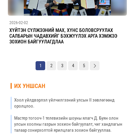
2026-02-02
ХҮЙТЭН СҮЛЖЭЭНИЙ МАХ, ХҮНС БОЛОВСРУУЛАХ
САЛБАРЫН ЧАДАВХИЙГ БЭХЖҮҮЛЭХ АРГА ХЭМЖЭЭ
ЗОХИОН БАЙГУУЛАГДЛАА
1
2
3
4
5
ИХ УНШСАН
Хоол үйлдвэрлэл үйлчилгээний улсын II зөвлөгөөнд
оролцлоо.
Мастер тогооч-1 телевизийн шоуны ялагч Д. Буян олон
улсын хоолны газрын зохион байгуулалт, чиг хандлагын
талаар сонирхолтой ярилцлага зохион байгууллаа.