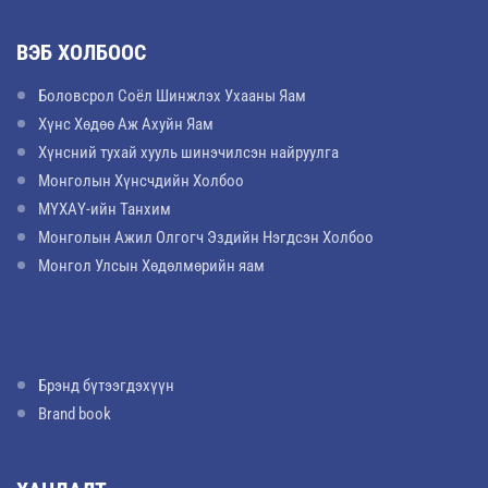
ВЭБ ХОЛБООС
Боловсрол Соёл Шинжлэх Ухааны Яам
Хүнс Хөдөө Аж Ахуйн Яам
Хүнсний тухай хууль шинэчилсэн найруулга
Монголын Хүнсчдийн Холбоо
МҮХАҮ-ийн Танхим
Монголын Ажил Олгогч Эздийн Нэгдсэн Холбоо
Монгол Улсын Хөдөлмөрийн яам
Брэнд бүтээгдэхүүн
Brand book