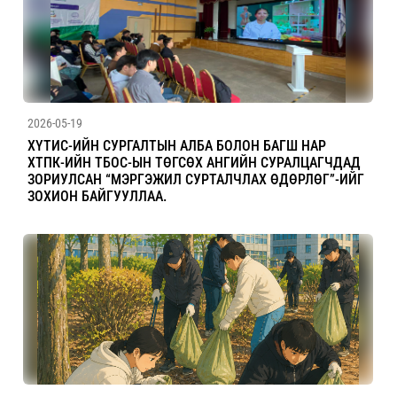
2026-05-19
ХҮТИС-ИЙН СУРГАЛТЫН АЛБА БОЛОН БАГШ НАР
ХТПК-ИЙН ТБОС-ЫН ТӨГСӨХ АНГИЙН СУРАЛЦАГЧДАД
ЗОРИУЛСАН “МЭРГЭЖИЛ СУРТАЛЧЛАХ ӨДӨРЛӨГ”-ИЙГ
ЗОХИОН БАЙГУУЛЛАА.