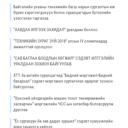
Байгалийн ухааны тэнхимийн багш нарын сургалтын иж
бүрэн хэрэглэгдэхүүн болон суралцагчдын бүтээлийн
үзэсгэлэн гаргалаа.
“ААВДАА ИЛГЭЭХ ЗАХИДАЛ” уралдаан боллоо.
“ТЕХНИКИЙН ЗУРАГ ЗҮЙ-2018” улсын IV олимпиадад
амжилттай оролцлоо
“САВ БАГЛАА БООДЛЫН ХӨГЖИЛ” СЭДЭВТ ИЛТГЭЛИЙН
УРАЛДААН ЗОХИОН БАЙГУУЛАВ.
ХТТ-3а ангийн суралцагчид “Бидний мэргэжил-Бидний
бахархал” сэдэвт мэргэжил сурталчлах өдөрлөг зохион
байгууллаа.
“Хүнсний үйлдвэрийн машин тоног төхөөрөмжийн
засварчин” мэргэжлийн ЧСС-ын хөтөлбөр боловсруулж
дууслаа
“Ёс суртахуун ба зөв дадал зуршил” сэдэвт хүмүүжлийн
яриа таниулга хийлээ.