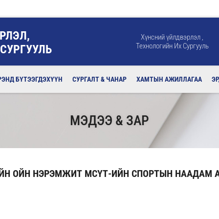
РЛЭЛ,
Хүнсний үйлдвэрлэл ,
Технологийн Их Сургууль
 СУРГУУЛЬ
РЭНД БҮТЭЭГДЭХҮҮН
СУРГАЛТ & ЧАНАР
ХАМТЫН АЖИЛЛАГАА
Э
МЭДЭЭ & ЗАР
ИЙН ОЙН НЭРЭМЖИТ МСҮТ-ИЙН СПОРТЫН НААДАМ