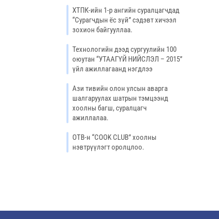
ХТПК-ийн 1-р ангийн суралцагчдад
“Сурагчдын ёс зүй” сэдэвт хичээл
зохион байгууллаа.
Технологийн дээд сургуулийн 100
оюутан “УТААГҮЙ НИЙСЛЭЛ – 2015”
үйл ажиллагаанд нэгдлээ
Ази тивийн олон улсын аварга
шалгаруулах шатрын тэмцээнд
хоолны багш, суралцагч
ажиллалаа.
ОТВ-н “COOK CLUB” хоолны
нэвтрүүлэгт оролцлоо.