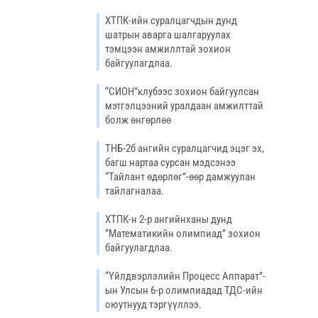
ХТПК-ийн суралцагчдын дунд
шатрын аварга шалгаруулах
тэмцээн амжиллтай зохион
байгуулагдлаа.
“СИОН”клубээс зохион байгуулсан
мэтгэлцээний уралдаан амжилттай
болж өнгөрлөө
ТНБ-2б ангийн суралцагчид эцэг эх,
багш нартаа сурсан мэдсэнээ
“Тайлант өдөрлөг”-өөр дамжуулан
тайлагналаа.
ХТПК-н 2-р ангийнханы дунд
‘’Математикийн олимпиад’’ зохион
байгуулагдлаа.
“Үйлдвэрлэлийн Процесс Аппарат”-
ын Улсын 6-р олимпиадад ТДС-ийн
оюутнууд тэргүүллээ.