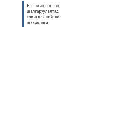
Багшийн сонгон
шалгаруулалтад
тавигдах нийтлэг
шаардлага