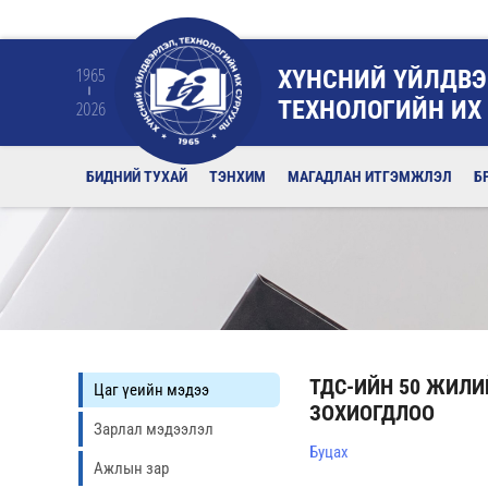
ХҮНСНИЙ ҮЙЛДВЭ
1965
ТЕХНОЛОГИЙН ИХ
2026
БИДНИЙ ТУХАЙ
ТЭНХИМ
МАГАДЛАН ИТГЭМЖЛЭЛ
Б
ТДС-ИЙН 50 ЖИЛ
Цаг үеийн мэдээ
ЗОХИОГДЛОО
Зарлал мэдээлэл
Буцах
Ажлын зар