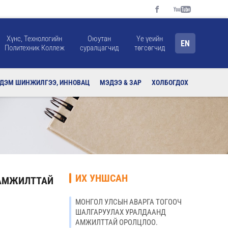
Хүнс, Технологийн
Оюутан
Үе үеийн
EN
Политехник Коллеж
суралцагчид
төгсөгчид
РДЭМ ШИНЖИЛГЭЭ, ИННОВАЦ
МЭДЭЭ & ЗАР
ХОЛБОГДОХ
ИХ УНШСАН
 АМЖИЛТТАЙ
МОНГОЛ УЛСЫН АВАРГА ТОГООЧ
ШАЛГАРУУЛАХ УРАЛДААНД
АМЖИЛТТАЙ ОРОЛЦЛОО.