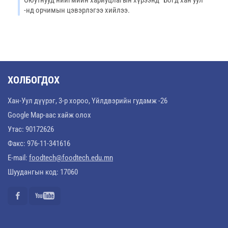
-нд орчимын цэвэрлэгээ хийлээ.
ХОЛБОГДОХ
Хан-Уул дүүрэг, 3-р хороо, Үйлдвэрийн гудамж -26
Google Map-аас хайж олох
Утас: 90172626
Факс: 976-11-341616
E-mail:
foodtech@foodtech.edu.mn
Шуудангын код: 17060