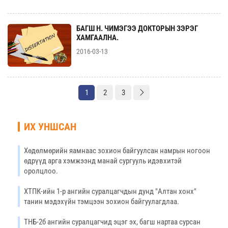
БАГШ Н. ЧИМЭГЭЭ ДОКТОРЫН ЗЭРЭГ
ХАМГААЛНА.
2016-03-13
1
2
3
ИХ УНШСАН
Хөдөлмөрийн яамнаас зохион байгуулсан намрын ногоон
өдрүүд арга хэмжээнд манай сургууль идэвхитэй
оролцлоо.
ХТПК-ийн 1-р ангийн суралцагчдын дунд "Алтан хонх"
танин мэдэхүйн тэмцээн зохион байгуулагдлаа.
ТНБ-2б ангийн суралцагчид эцэг эх, багш нартаа сурсан