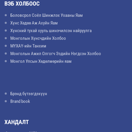
ВЭБ ХОЛБООС
Боловсрол Соёл Шинжлэх Ухааны Яам
Хүнс Хөдөө Аж Ахуйн Яам
Хүнсний тухай хууль шинэчилсэн найруулга
Монголын Хүнсчдийн Холбоо
МҮХАҮ-ийн Танхим
Монголын Ажил Олгогч Эздийн Нэгдсэн Холбоо
Монгол Улсын Хөдөлмөрийн яам
Брэнд бүтээгдэхүүн
Brand book
ХАНДАЛТ