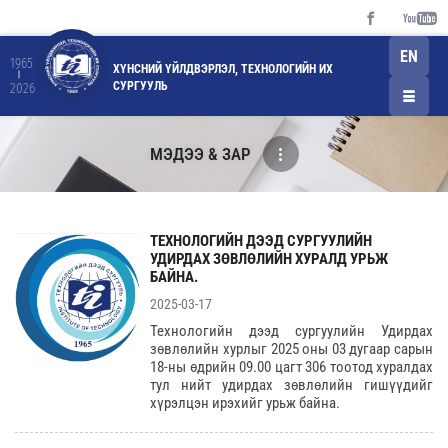
EN
1965
ХҮНСНИЙ ҮЙЛДВЭРЛЭЛ, ТЕХНОЛОГИЙН ИХ
СУРГУУЛЬ
2026
МЭДЭЭ & ЗАР
ТЕХНОЛОГИЙН ДЭЭД СУРГУУЛИЙН
УДИРДАХ ЗӨВЛӨЛИЙН ХУРАЛД УРЬЖ
БАЙНА.
2025-03-17
Технологийн дээд сургуулийн Удирдах
зөвлөлийн хурлыг 2025 оны 03 дугаар сарын
18-ны өдрийн 09.00 цагт 306 тоотод хуралдах
тул нийт удирдах зөвлөлийн гишүүдийг
хүрэлцэн ирэхийг урьж байна.