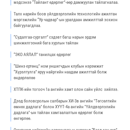
мэдсэнээ “Тайлант өдөрлөг”-өөр дамжуулан тайлагналаа.
Талх нарийн боов үйлдвэрлэлийн технологийн ажилтан
мэргэжлийн “Ур чадвар”-ын уралдаан амжилттай зохион
байгуулагдлаа.
“Судалгаа-сургалт” сэдэвт багш нарын эрдэм
шинжилгээний бага хурлын тайлан
“ЭКО АЯЛАЛ” танилцах өдөрлөг
“Шинэ ертөнц” ном уншигчдын клубын нэрэмжит
“Хүрэлтулга” яруу найргийн наадам ажилттай болж
өндөрлөлөө
ХТПК-ийн тогооч 1а ангийн хамт олон сайн үйлс хийлээ.
Дээд боловсролын салбарын ХИ-3в ангийн "Төгсөлтийн
өмнөх дадлага" болон ХҮҮТ-4а ангийн "Үйлдвэрлэлийн
дадлага"-ын тайлан хамгаалалтын өдөрлөг болж
өнгөрлөө.
Оюутнууд нийгмийн хариуцлагын хүрээнд “Богд хан уул”