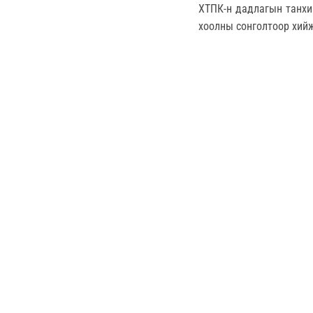
ХТПК-н дадлагын танхи
хоолны сонголтоор хий