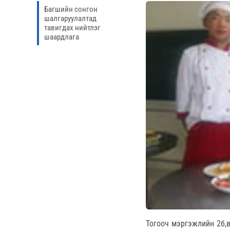
Багшийн сонгон
шалгаруулалтад
тавигдах нийтлэг
шаардлага
Тогооч мэргэжлийн 2б,