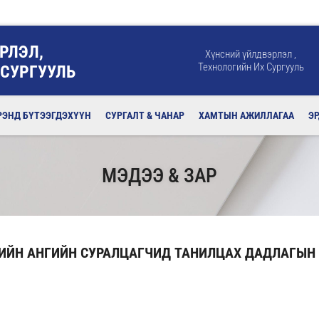
РЛЭЛ,
Хүнсний үйлдвэрлэл ,
Технологийн Их Сургууль
 СУРГУУЛЬ
РЭНД БҮТЭЭГДЭХҮҮН
СУРГАЛТ & ЧАНАР
ХАМТЫН АЖИЛЛАГАА
Э
МЭДЭЭ & ЗАР
ИЙН АНГИЙН СУРАЛЦАГЧИД ТАНИЛЦАХ ДАДЛАГЫН