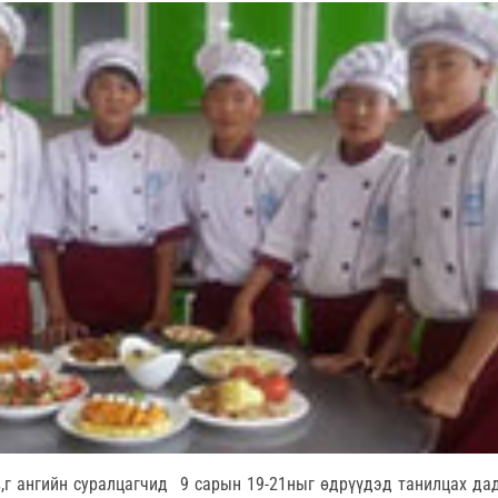
в,г ангийн суралцагчид 9 сарын 19-21ныг өдрүүдэд танилцах д