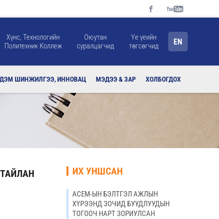
Хүнс, Технологийн
Оюутан
Үе үеийн
EN
Политехник Коллеж
суралцагчид
төгсөгчид
РДЭМ ШИНЖИЛГЭЭ, ИННОВАЦ
МЭДЭЭ & ЗАР
ХОЛБОГДОХ
ИХ УНШСАН
 ТАЙЛАН
АСЕМ-ЫН БЭЛТГЭЛ АЖЛЫН
ХҮРЭЭНД ЗОЧИД БУУДЛУУДЫН
ТОГООЧ НАРТ ЗОРИУЛСАН