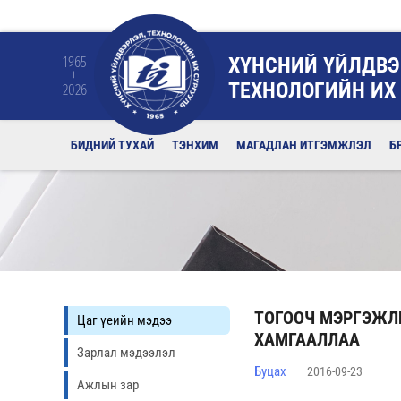
ХҮНСНИЙ ҮЙЛДВЭ
1965
ТЕХНОЛОГИЙН ИХ
2026
БИДНИЙ ТУХАЙ
ТЭНХИМ
МАГАДЛАН ИТГЭМЖЛЭЛ
Б
ТОГООЧ МЭРГЭЖЛ
Цаг үеийн мэдээ
ХАМГААЛЛАА
Зарлал мэдээлэл
Буцах
2016-09-23
Ажлын зар