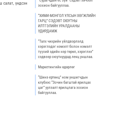
“Сурагчдын ёс зүй” сэдэвт хичээл
ш салат, үндсэн
зохион байгууллаа.
“ХИМИ-МОНГОЛ УЛСЫН ХӨГЖЛИЙН
ГАРЦ” СЭДЭВТ ОЮУТНЫ
ИЛТГЭЛИЙН УРАЛДААНЫ
УДИРДАМЖ
“Талх чихрийн үйлдвэрлэлд
хэрэглэдэг нэмэлт болон нэмэлт
түүхий эдийн нэр төрөл, хэрэглээ”
сэдвээр оюутнуудад лекц уншлаа.
Маркетингийн өдөрлөг
“Шинэ ертөнц” ном уншигчдын
клубээс “Зочин багштай ярилцах
цаг” уулзалт ярилцлага зохион
байгууллаа.