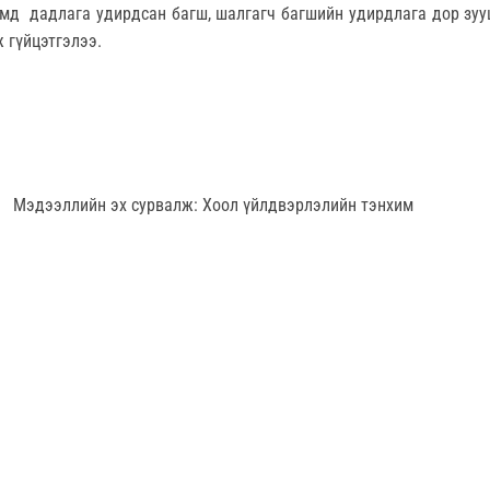
мд дадлага удирдсан багш, шалгагч багшийн удирдлага дор зуу
ж гүйцэтгэлээ.
Мэдээллийн эх сурвалж: Хоол үйлдвэрлэлийн тэнхим