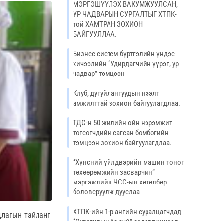
МЭРГЭШҮҮЛЭХ ВАКУМЖУУЛСАН,
УР ЧАДВАРЫН СУРГАЛТЫГ ХТПК-
той ХАМТРАН ЗОХИОН
БАЙГУУЛЛАА.
Бизнес систем бүртгэлийн үндэс
хичээлийн “Удирдагчийн үүрэг, ур
чадвар” тэмцээн
Клуб, дугуйлангуудын нээлт
амжилттай зохион байгуулагдлаа.
ТДС-н 50 жилийн ойн нэрэмжит
төгсөгчдийн сагсан бөмбөгийн
тэмцээн зохион байгуулагдлаа.
“Хүнсний үйлдвэрийн машин тоног
төхөөрөмжийн засварчин”
мэргэжлийн ЧСС-ын хөтөлбөр
боловсруулж дууслаа
ХТПК-ийн 1-р ангийн суралцагчдад
адлагын тайланг