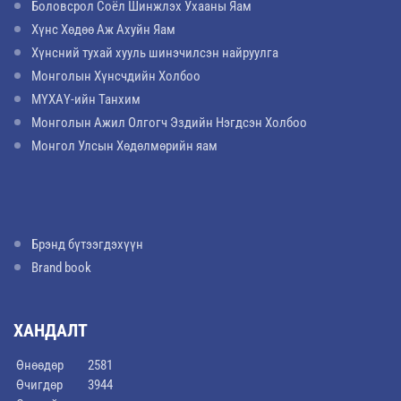
Боловсрол Соёл Шинжлэх Ухааны Яам
Хүнс Хөдөө Аж Ахуйн Яам
Хүнсний тухай хууль шинэчилсэн найруулга
Монголын Хүнсчдийн Холбоо
МҮХАҮ-ийн Танхим
Монголын Ажил Олгогч Эздийн Нэгдсэн Холбоо
Монгол Улсын Хөдөлмөрийн яам
Брэнд бүтээгдэхүүн
Brand book
ХАНДАЛТ
Өнөөдөр
2581
Өчигдөр
3944