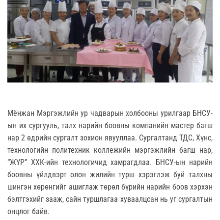
Мёнжан Мэргэжлийн ур чадварын холбооны урилгаар БНСУ-
ын их сургууль, талх нарийн боовны компанийн мастер багш
нар 2 өдрийн сургалт зохион явууллаа. Сургалтанд ТДС, Хүнс,
технологийн политехник коллежийн мэргэжлийн багш нар,
“ЖҮР” ХХК-ийн технологичид хамрагдлаа. БНСУ-ын нарийн
боовны үйлдвэрт олон жилийн турш хэрэглэж буй талхны
шингэн хөрөнгийг ашиглаж төрөл бүрийн нарийн боов хэрхэн
бэлтгэхийг зааж, сайн туршлагаа хуваалцсан нь уг сургалтын
онцлог байв.