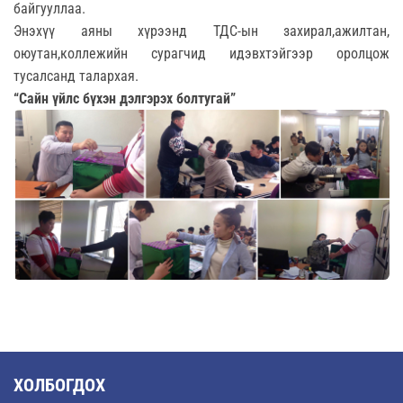
байгууллаа.
Энэхүү аяны хүрээнд ТДС-ын захирал,ажилтан,
оюутан,коллежийн сурагчид идэвхтэйгээр оролцож
тусалсанд талархая.
“
Сайн үйлс бүхэн дэлгэрэх болтугай
”
ХОЛБОГДОХ