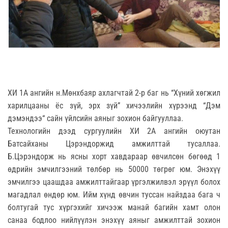
ХИ 1А ангийн н.Мөнхбаяр ахлагчтай 2-р баг нь “Хүний хөгжил
харилцааны ёс зүй, эрх зүй” хичээлийн хүрээнд “Дэм
дэмэндээ“ сайн үйлсийн аяныг зохион байгууллаа.
Технологийн дээд сургуулийн ХИ 2А ангийн оюутан
Батсайханы Цэрэндоржид амжилттай тусаллаа.
Б.Цэрэндорж нь ясны хорт хавдараар өвчилсөн бөгөөд 1
өдрийн эмчилгээний төлбөр нь 50000 төгрөг юм. Энэхүү
эмчилгээ цаашдаа амжилттайгаар үргэлжилвэл эрүүл болох
магадлал өндөр юм. Ийм хүнд өвчин туссан найздаа бага ч
болтугай тус хүргэхийг хичээж манай багийн хамт олон
санаа бодлоо нийлүүлэн энэхүү аяныг амжилттай зохион