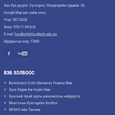
Хан-Уул дүүрэг, 3-р хороо, Үйлдвэрийн гудамж -26
Google Map-аас хайж олох
Утас: 90172626
Факс: 976-11-341616
E-mail:
foodtech@foodtech.edu.mn
Шуудангын код: 17060
ВЭБ ХОЛБООС
Боловсрол Соёл Шинжлэх Ухааны Яам
Хүнс Хөдөө Аж Ахуйн Яам
Хүнсний тухай хууль шинэчилсэн найруулга
Монголын Хүнсчдийн Холбоо
МҮХАҮ-ийн Танхим