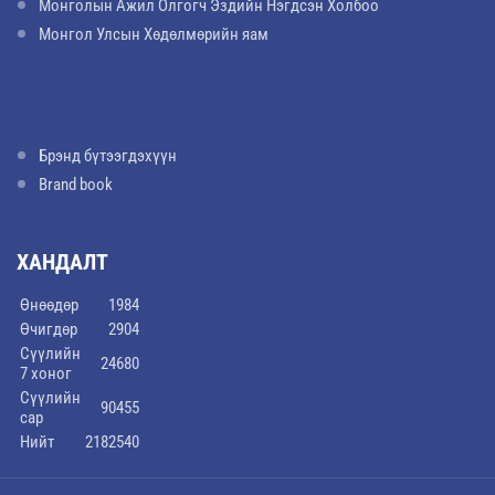
Монголын Ажил Олгогч Эздийн Нэгдсэн Холбоо
Монгол Улсын Хөдөлмөрийн яам
Брэнд бүтээгдэхүүн
Brand book
ХАНДАЛТ
Өнөөдөр
1984
Өчигдөр
2904
Сүүлийн
24680
7 хоног
Сүүлийн
90455
сар
Нийт
2182540