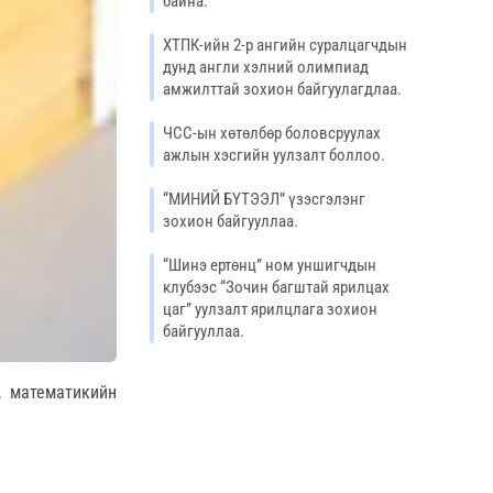
байна.
ХТПК-ийн 2-р ангийн суралцагчдын
дунд англи хэлний олимпиад
амжилттай зохион байгуулагдлаа.
ЧСС-ын хөтөлбөр боловсруулах
ажлын хэсгийн уулзалт боллоо.
“МИНИЙ БҮТЭЭЛ” үзэсгэлэнг
зохион байгууллаа.
“Шинэ ертөнц” ном уншигчдын
клубээс “Зочин багштай ярилцах
цаг” уулзалт ярилцлага зохион
байгууллаа.
, математикийн