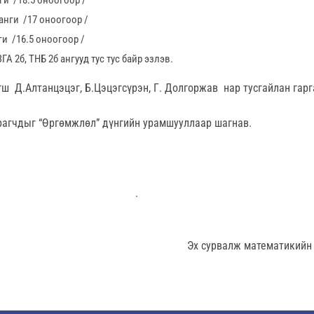
ги /18.5 оноогоор /
 анги /17 оноогоор /
ги /16.5 оноогоор /
ГА 2б, ТНБ 2б ангууд тус тус байр эзлэв.
ш Д.Алтанцэцэг, Б.Цэцэгсүрэн, Г. Долгоржав нар тусгайлан гарг
урагчдыг “Өргөмжлөл” дүнгийн урамшууллаар шагнав.
.
Эх сурвалж математикийн