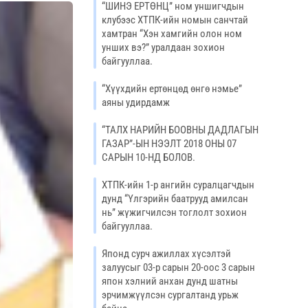
“ШИНЭ ЕРТӨНЦ” ном уншигчдын
клубээс ХТПК-ийн номын санчтай
хамтран “Хэн хамгийн олон ном
унших вэ?” уралдаан зохион
байгууллаа.
“Хүүхдийн ертөнцөд өнгө нэмье”
аяны удирдамж
“ТАЛХ НАРИЙН БООВНЫ ДАДЛАГЫН
ГАЗАР”-ЫН НЭЭЛТ 2018 ОНЫ 07
САРЫН 10-НД БОЛОВ.
ХТПК-ийн 1-р ангийн суралцагчдын
дунд “Үлгэрийн баатрууд амилсан
нь” жүжигчилсэн тоглолт зохион
байгууллаа.
Японд сурч ажиллах хүсэлтэй
залуусыг 03-р сарын 20-оос 3 сарын
япон хэлний анхан дунд шатны
эрчимжүүлсэн сургалтанд урьж