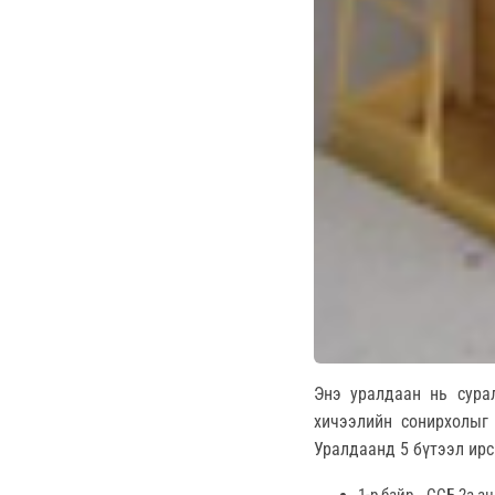
Энэ уралдаан нь сурал
хичээлийн сонирхолыг 
Уралдаанд 5 бүтээл ир