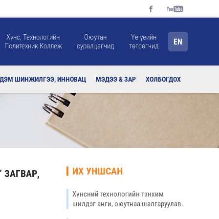
Хүнс, Технологийн
Оюутан
Үе үеийн
EN
Политехник Коллеж
суралцагчид
төгсөгчид
РДЭМ ШИНЖИЛГЭЭ, ИННОВАЦ
МЭДЭЭ & ЗАР
ХОЛБОГДОХ
ИХ УНШСАН
 ЗАГВАР,
Хүнсний технологийн тэнхим
шилдэг анги, оюутнаа шалгаруулав.