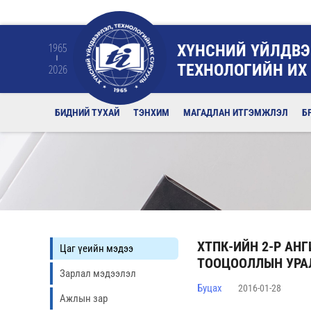
ХҮНСНИЙ ҮЙЛДВЭ
1965
ТЕХНОЛОГИЙН ИХ
2026
БИДНИЙ ТУХАЙ
ТЭНХИМ
МАГАДЛАН ИТГЭМЖЛЭЛ
Б
ХТПК-ИЙН 2-Р АН
Цаг үеийн мэдээ
ТООЦООЛЛЫН УРА
Зарлал мэдээлэл
Буцах
2016-01-28
Ажлын зар