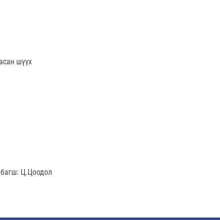
асан шүүх
 багш: Ц.Цоодол