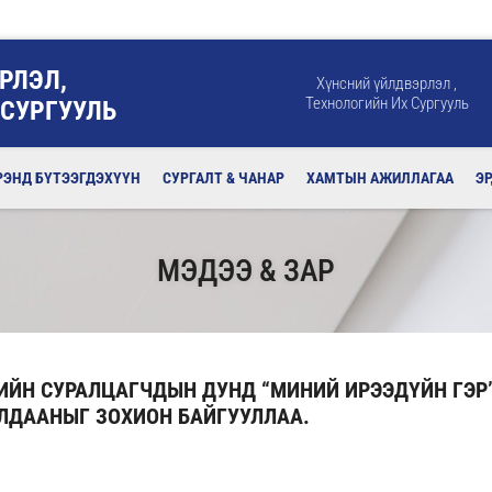
РЛЭЛ,
Хүнсний үйлдвэрлэл ,
Технологийн Их Сургууль
 СУРГУУЛЬ
РЭНД БҮТЭЭГДЭХҮҮН
СУРГАЛТ & ЧАНАР
ХАМТЫН АЖИЛЛАГАА
Э
МЭДЭЭ & ЗАР
ГИЙН СУРАЛЦАГЧДЫН ДУНД “МИНИЙ ИРЭЭДҮЙН ГЭР”
ЛДААНЫГ ЗОХИОН БАЙГУУЛЛАА.