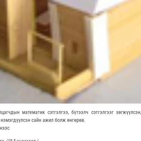
цагчдын математик сэтгэлгээ, бүтээлч сэтгэлгээг хөгжүүлсэн
нэмэгдүүлсэн сайн ажил болж өнгөрөв.
снээс