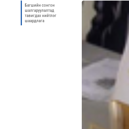
Багшийн сонгон
шалгаруулалтад
тавигдах нийтлэг
шаардлага