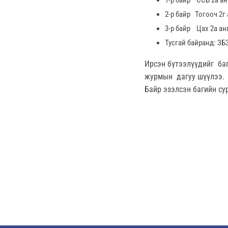
1-р байр ССБ 2а ан
2-р байр Тогооч 2г
3-р байр Цах 2а ан
Тусгай байранд: ЗБЗ
Ирсэн бүтээлүүдийг баг
журмын дагуу шүүлээ.
Байр эзэлсэн багийн с