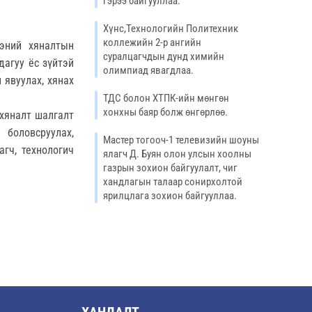
гэрээ байгууллаа.
Хүнс,Технологийн Политехник
коллежийн 2-р ангийн
ээний хяналтын
суралцагчдын дунд химийн
дагуу ёс зүйтэй
олимпиад явагдлаа.
 явуулах, хянах
ТДС болон ХТПК-ийн мөнгөн
хонхны баяр болж өнгөрлөө.
хяналт шалгалт
боловсруулах,
Мастер тогооч-1 телевизийн шоуны
гч, технологич
ялагч Д. Буян олон улсын хоолны
газрын зохион байгуулалт, чиг
хандлагын талаар сонирхолтой
ярилцлага зохион байгууллаа.