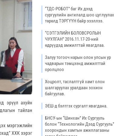
“ТДС-РОБОТ” баг Их дээд
сургуулийн ангилалд шоо цуглуулах
төрөлд ТЭРГҮҮН байр эзэллээ.
“СЭТГЭЛИЙН БОЛОВСРОЛЫН
ЧУУЛГАН” 2016.11.17-20-ний
өдрүүдэд амжилттай явагдлаа.
Залуу тогооч нарын олон улсын ур
чадварын тэмцээнд амжилттай
оролцлоо
Хоцролт, таслалтгүй хамт олон
шалгаруулах уралдаан зохион
байгуулав.
уд эрүүл ахуйн
ЭЕШ-д бэлтгэх сургалт явагдана.
длагын тайлан
БНСУ-ын “Шинхан” Их Сургууль
болон “Технологийн Дээд Сургууль”
дэх мэргэжлийн
хоорондын хамтын ажиллагааны
рхад” ХХК зэрэг