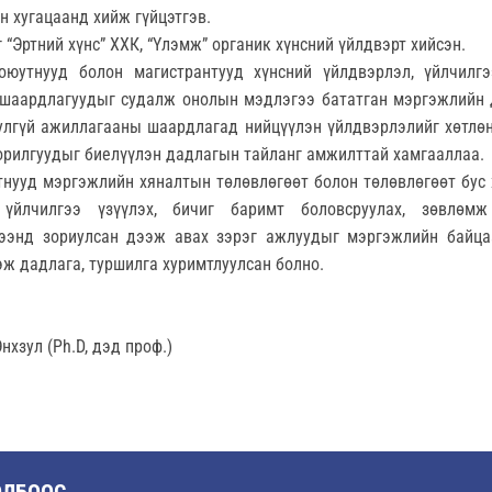
н хугацаанд хийж гүйцэтгэв.
“Эртний хүнс” ХХК, “Үлэмж” органик хүнсний үйлдвэрт хийсэн.
оюутнууд болон магистрантууд хүнсний үйлдвэрлэл, үйлчилг
н шаардлагуудыг судалж онолын мэдлэгээ бататган мэргэжлийн 
юулгүй ажиллагааны шаардлагад нийцүүлэн үйлдвэрлэлийг хөтлөн
зорилгуудыг биелүүлэн дадлагын тайланг амжилттай хамгааллаа.
нууд мэргэжлийн хяналтын төлөвлөгөөт болон төлөвлөгөөт бус 
 үйлчилгээ үзүүлэх, бичиг баримт боловсруулах, зөвлөмж 
ээнд зориулсан дээж авах зэрэг ажлуудыг мэргэжлийн байцаа
эж дадлага, туршилга хуримтлуулсан болно.
нхзул (Ph.D, дэд проф.)