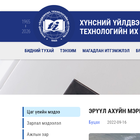
ХҮНСНИЙ ҮЙЛДВЭ
1965
ТЕХНОЛОГИЙН ИХ
2026
БИДНИЙ ТУХАЙ
ТЭНХИМ
МАГАДЛАН ИТГЭМЖЛЭЛ
Б
ЭРҮҮЛ АХУЙН МЭ
Цаг үеийн мэдээ
Буцах
2022-09-16
Зарлал мэдээлэл
Ажлын зар