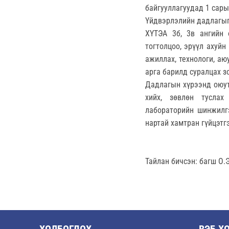
байгууллагуудад 1 сары
Үйдвэрлэлийн дадлагыг 
ХҮТЭА 3б, 3в ангийн 
тогтолцоо, эрүүл ахуй
ажиллах, технологи, а
арга барилд суралцах 
Дадлагын хүрээнд оюут
хийх, зөвлөн туслах
лабораторийн шинжилг
нартай хамтран гүйцэтг
Тайлан бичсэн: багш О.Э