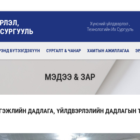
РЛЭЛ,
Хүнсний үйлдвэрлэл ,
Технологийн Их Сургууль
 СУРГУУЛЬ
РЭНД БҮТЭЭГДЭХҮҮН
СУРГАЛТ & ЧАНАР
ХАМТЫН АЖИЛЛАГАА
Э
МЭДЭЭ & ЗАР
РГЭЖЛИЙН ДАДЛАГА, ҮЙЛДВЭРЛЭЛИЙН ДАДЛАГЫН 