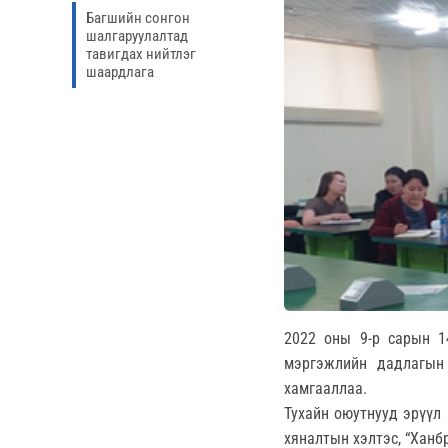
Багшийн сонгон
шалгаруулалтад
тавигдах нийтлэг
шаардлага
2022 оны 9-р сарын 1
мэргэжлийн дадлагын
хамгааллаа.
Тухайн оюутнууд эрүүл
хяналтын хэлтэс, “Ханб