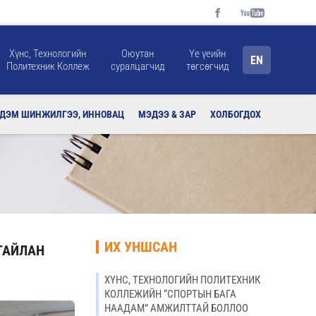
Хүнс, Технологийн
Оюутан
Үе үеийн
EN
Политехник Коллеж
суралцагчид
төгсөгчид
РДЭМ ШИНЖИЛГЭЭ, ИННОВАЦ
МЭДЭЭ & ЗАР
ХОЛБОГДОХ
ИХ УНШСАН
ТАЙЛАН
ХҮНС, ТЕХНОЛОГИЙН ПОЛИТЕХНИК
КОЛЛЕЖИЙН “СПОРТЫН БАГА
НААДАМ” АМЖИЛТТАЙ БОЛЛОО