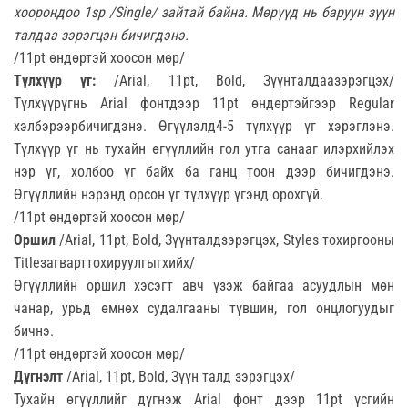
хоорондоо 1sp /
Single/
зайтай байна. Мөрүүд нь баруун зүүн
талдаа зэрэгцэн бичигдэнэ.
/11pt өндөртэй хоосон мөр/
Түлхүүр үг:
/Arial, 11pt, Bold, Зүүнталдаазэрэгцэх/
Түлхүүрүгнь Arial фонтдээр 11pt өндөртэйгээр Regular
хэлбэрээрбичигдэнэ. Өгүүлэлд4-5 түлхүүр үг хэрэглэнэ.
Түлхүүр үг нь тухайн өгүүллийн гол утга санааг илэрхийлэх
нэр үг, холбоо үг байх ба ганц тоон дээр бичигдэнэ.
Өгүүллийн нэрэнд орсон үг түлхүүр үгэнд орохгүй.
/11pt өндөртэй хоосон мөр/
Оршил
/Arial, 11pt, Bold, Зүүнталдзэрэгцэх, Styles тохиргооны
Titleзагварттохируулгыгхийх/
Өгүүллийн оршил хэсэгт авч үзэж байгаа асуудлын мөн
чанар, урьд өмнөх судалгааны түвшин, гол онцлогуудыг
бичнэ.
/11pt өндөртэй хоосон мөр/
Дүгнэлт
/Arial, 11pt, Bold, Зүүн талд зэрэгцэх/
Тухайн өгүүллийг дүгнэж Arial фонт дээр 11pt үсгийн