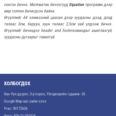
сонгон бичнэ. Математик бичлэгүүд
Equation
программ дээр
мөр голлон бичигдсэн байна.
Өгүүллийг А4 хэмжээний цаасан дээр хуудасны дээд, доод
талаас 3см, баруун, зүүн талаас 2,5см зай үлдээж бичнэ.
Өгүүллийг бичихдээ
header and footer
командыг ашиглахгүй,
хуудасны дугаарыг тавихгүй.
ХОЛБОГДОХ
Хан-Уул дүүрэг, 3-р хороо, Үйлдвэрийн гудамж -26
Google Map-аас хайж олох
Утас: 90172626
Факс: 976-11-341616