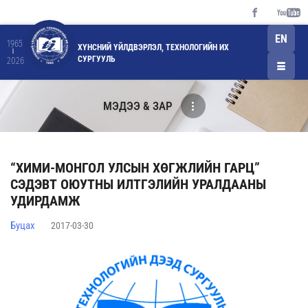
EN
1965
ХҮНСНИЙ ҮЙЛДВЭРЛЭЛ, ТЕХНОЛОГИЙН ИХ
СУРГУУЛЬ
2026
МЭДЭЭ & ЗАР
“ХИМИ-МОНГОЛ УЛСЫН ХӨГЖЛИЙН ГАРЦ”
СЭДЭВТ ОЮУТНЫ ИЛТГЭЛИЙН УРАЛДААНЫ
УДИРДАМЖ
Буцах
2017-03-30