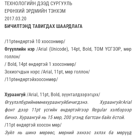
ТЕХНОЛОГИЙН ДЭЭД СУРГУУЛЬ
ЕРӨНХИЙ ЭРДМИЙН ТЭНХЭМ
2017.03.20
БИЧИЛТЭНД ТАВИГДАХ ШААРДЛАГА
/11ptөндөртэй 10 хоосонмөр/
Өгүүллийн нэр
/Arial (Unicode), 14pt, Bold, TOM ҮСГЭЭР, мөр
голлон/
/ Bold, 14pt өндөртэй 1 хоосонмөр/
Зохиогчдын нэрс /Arial, 11pt, мөр голлон/
/11ptөндөртэйхоосонмөр/
Хураангуй
/Arial, 11pt, Bold, зүүнталдзэрэгцэх/
Өгүүлэлбүрийнөмнөхураангуйбичигдэнэ. Хураангуйг
Arial
фонт дээр 11pt үсгийн өндөртэйгээр
Regular
хэлбэрээр
бичнэ. Хураангуй нь 15 мөр, 200 үгэнд багтсан байх ёстой.
/11pt өндөртэй хоосон мөр/
Зүйл нь шинэ мөрөөс, мөрний эхнээс эхлэх ба мөрүүд