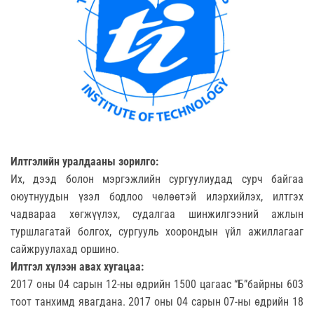
Илтгэлийн уралдааны зорилго:
Их, дээд болон мэргэжлийн сургуулиудад сурч байгаа
оюутнуудын үзэл бодлоо чөлөөтэй илэрхийлэх, илтгэх
чадвараа хөгжүүлэх, судалгаа шинжилгээний ажлын
туршлагатай болгох, сургууль хоорондын үйл ажиллагааг
сайжруулахад оршино.
Илтгэл хүлээн авах хугацаа:
2017 оны 04 сарын 12-ны өдрийн 1500 цагаас “Б”байрны 603
тоот танхимд явагдана. 2017 оны 04 сарын 07-ны өдрийн 18