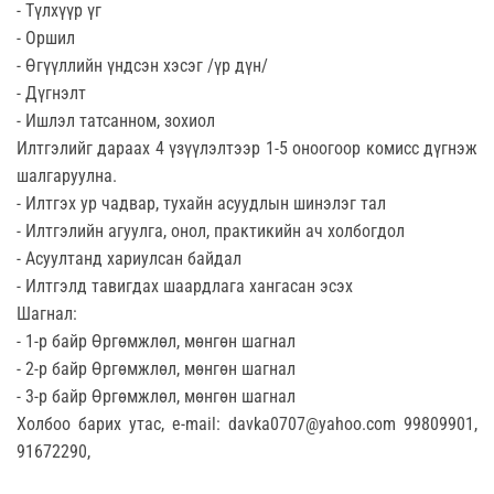
- Түлхүүр үг
- Оршил
- Өгүүллийн үндсэн хэсэг /үр дүн/
- Дүгнэлт
- Ишлэл татсанном, зохиол
Илтгэлийг дараах 4 үзүүлэлтээр 1-5 оноогоор комисс дүгнэж
шалгаруулна.
- Илтгэх ур чадвар, тухайн асуудлын шинэлэг тал
- Илтгэлийн агуулга, онол, практикийн ач холбогдол
- Асуултанд хариулсан байдал
- Илтгэлд тавигдах шаардлага хангасан эсэх
Шагнал:
- 1-р байр Өргөмжлөл, мөнгөн шагнал
- 2-р байр Өргөмжлөл, мөнгөн шагнал
- 3-р байр Өргөмжлөл, мөнгөн шагнал
Холбоо барих утас, e-mail: davka0707@yahoo.com 99809901,
91672290,