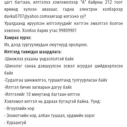
цагт багтаан, илтгэлээ хэвлэмэлээр “А” байрны 212 тоот
өрөөнд хүлээн авахаас гадна электрон хэлбэрээр
davka0707@yahoo.comхаягаар илгээнэ үү?
Уралдаанд ирүүлсэн илтгэлүүдийг нэгтгэн эмхэтгэл болгон
хэвлэнэ. Холбоо барих утас 99809901
Хамрах хүрээ:
Их, дээд сургуулиудын оюутнууд оролцоно.
Илтгэлд тавигдах шаардлага:
-Шинжлэх ухааны үндэслэлтэй байх
-Шинэлэг санаа дэвшүүлсэн эсвэл асуудал шийдвэрлэсэн
байх
-Судалгаа шинжилгээ, туршилтанд тулгуурласан байх
-Илтгэл бичих загварын дагуу байх
-Илтгэлийг 10 минутанд багтаан илтгэх
Хэвлэмэл илтгэл нь дараах бүтэцтэй байна. Үүнд:
- Өгүүллийн нэр
- Зохиогчийн нэр, албан тушаал, эрдмийн зэрэг
- Хураангуй