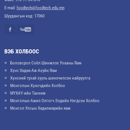
E-mail:
foodtech@foodtech.edu.mn
Шуудангын код: 17060
ВЭБ ХОЛБООС
Боловсрол Соёл Шинжлэх Ухааны Яам
Хүнс Хөдөө Аж Ахуйн Яам
Хүнсний тухай хууль шинэчилсэн найруулга
Монголын Хүнсчдийн Холбоо
МҮХАҮ-ийн Танхим
Монголын Ажил Олгогч Эздийн Нэгдсэн Холбоо
Монгол Улсын Хөдөлмөрийн яам