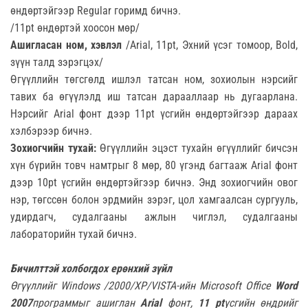
өндөртэйгээр Regular горимд бичнэ.
/11pt өндөртэй хоосон мөр/
Ашигласан ном, хэвлэл
/Arial, 11pt, Эхний үсэг томоор, Bold,
зүүн талд зэрэгцэх/
Өгүүллийн төгсгөлд ишлэл татсан ном, зохиолын нэрсийг
тавих ба өгүүлэлд иш татсан дарааллаар нь дугаарлана.
Нэрсийг Arial фонт дээр 11pt үсгийн өндөртэйгээр дараах
хэлбэрээр бичнэ.
Зохиогчийн тухай:
Өгүүллийн эцэст тухайн өгүүллийг бичсэн
хүн бүрийн товч намтрыг 8 мөр, 80 үгэнд багтааж Arial фонт
дээр 10pt үсгийн өндөртэйгээр бичнэ. Энд зохиогчийн овог
нэр, төгссөн болон эрдмийн зэрэг, цол хамгаалсан сургууль,
удирдагч, судалгааны ажлын чиглэл, судалгааны
лабораторийн тухай бичнэ.
Бичилттэй холбогдох ерөнхий зүйл
Өгүүллийг
Windows /2000/XP/VISTA-
ийн
Microsoft Office
Word
2007
программыг ашиглан
Arial
фонт,
1
1
pt
үсгийн өндрийг