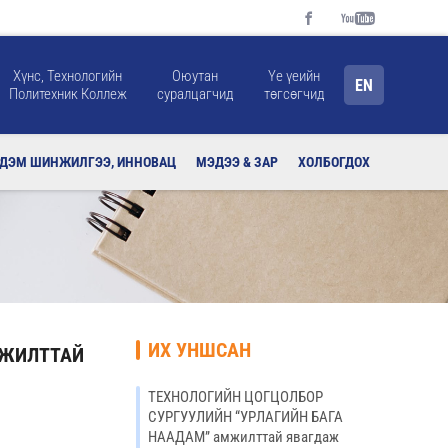
Хүнс, Технологийн
Оюутан
Үе үеийн
EN
Политехник Коллеж
суралцагчид
төгсөгчид
РДЭМ ШИНЖИЛГЭЭ, ИННОВАЦ
МЭДЭЭ & ЗАР
ХОЛБОГДОХ
ИХ УНШСАН
МЖИЛТТАЙ
ТЕХНОЛОГИЙН ЦОГЦОЛБОР
СУРГУУЛИЙН “УРЛАГИЙН БАГА
НААДАМ” амжилттай явагдаж