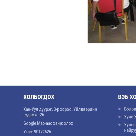
ХОЛБОГДОХ
ВЭБ Х
Болов
Хан-Уул дүүрэг, 3-р хороо, Үйлдвэрийн
гудамж -26
Хүнс 
Google Map-аас хайж олох
Хүнсн
найру
Утас: 90172626