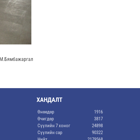
, М.Бямбажаргал
ХАНДАЛТ
Өнөөдөр
1916
Өчигдөр
3817
Сүүлийн 7 хоног
24898
Сүүлийн сар
90322
Нийт
2179568