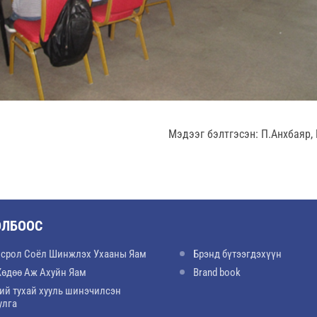
Мэдээг бэлтгэсэн: П.Анхбаяр
ОЛБООС
срол Соёл Шинжлэх Ухааны Яам
Брэнд бүтээгдэхүүн
Хөдөө Аж Ахуйн Яам
Brand book
ий тухай хууль шинэчилсэн
улга