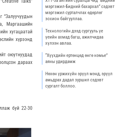
ХТТ-3а ангийн суралцагчид “Бидний
Creative Talks”
мэргэжил-Бидний бахархал” сэдэвт
мэргэжил сурталчлах өдөрлөг
г “Залуучуудын
зохион байгууллаа.
а, Маргаашийн
Технологийн дээд сургууль үе
лийн хугацаатай
үеийн ахмад багш, ажилчидаа
өслийн хүрээнд
хүлээн авлаа.
ийт оюутнуудад
“Хүүхдийн ертөнцөд өнгө нэмье”
аяны удирдамж
ролцсон дараах
Нөхөн үржихүйн эрүүл мэнд, эрүүл
амьдрах дадал зуршил сэдэвт
сургалт боллоо.
ллаж буй 22-30