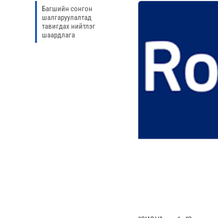
Багшийн сонгон
шалгаруулалтад
тавигдах нийтлэг
шаардлага