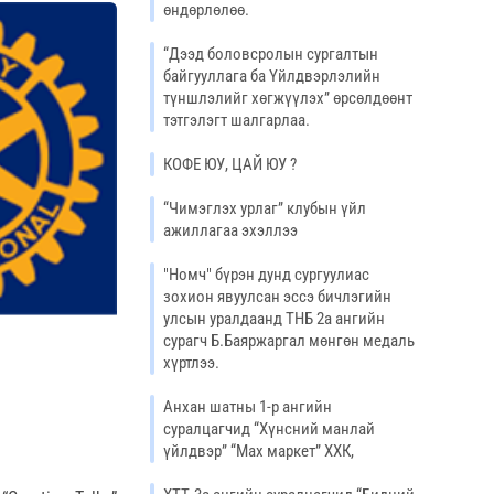
өндөрлөлөө.
“Дээд боловсролын сургалтын
байгууллага ба Үйлдвэрлэлийн
түншлэлийг хөгжүүлэх” өрсөлдөөнт
тэтгэлэгт шалгарлаа.
КОФЕ ЮУ, ЦАЙ ЮУ ?
“Чимэглэх урлаг” клубын үйл
ажиллагаа эхэллээ
"Номч" бүрэн дунд сургуулиас
зохион явуулсан эсcэ бичлэгийн
улсын уралдаанд ТНБ 2а ангийн
сурагч Б.Баяржаргал мөнгөн медаль
хүртлээ.
Анхан шатны 1-р ангийн
суралцагчид “Хүнсний манлай
үйлдвэр” “Мах маркет” ХХК,