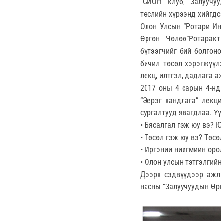
“СИОН” клуб, “Залуучу
төслийн хүрээнд хийгдс
Олон Улсын “Ротари Ин
Өргөн Чөлөө”Ротарак
бүтээгчийг бий болгон
бичил төсөл хэрэгжүүл
лекц, илтгэл, дадлага 
2017 оны 4 сарын 4-нд
“Эерэг хандлага” лекц
сургалтууд явагдлаа. Үү
• Бясалгал гэж юу вэ? 
• Төсөл гэж юу вэ? Төс
• Иргэний нийгмийн оро
• Олон улсын тэтгэлгий
Дээрх сэдвүүдээр ажл
насны “Залуучуудын Өр