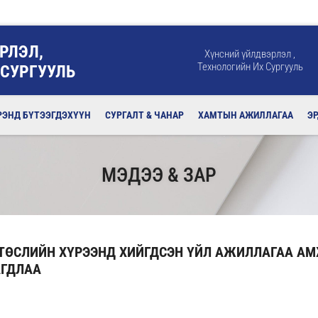
РЛЭЛ,
Хүнсний үйлдвэрлэл ,
Технологийн Их Сургууль
 СУРГУУЛЬ
РЭНД БҮТЭЭГДЭХҮҮН
СУРГАЛТ & ЧАНАР
ХАМТЫН АЖИЛЛАГАА
Э
МЭДЭЭ & ЗАР
” ТӨСЛИЙН ХҮРЭЭНД ХИЙГДСЭН ҮЙЛ АЖИЛЛАГАА А
АГДЛАА