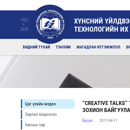
ХҮНСНИЙ ҮЙЛДВЭ
1965
ТЕХНОЛОГИЙН ИХ
2026
БИДНИЙ ТУХАЙ
ТЭНХИМ
МАГАДЛАН ИТГЭМЖЛЭЛ
Б
“CREATIVE TALKS
Цаг үеийн мэдээ
ЗОХИОН БАЙГУУЛ
Зарлал мэдээлэл
Буцах
2017-04-11
Ажлын зар