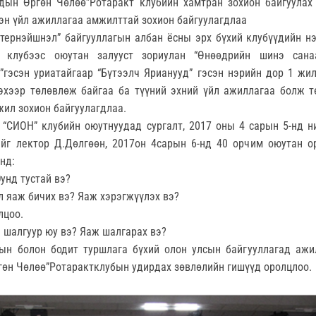
удын Өргөн Чөлөө”Ротаракт клубийн хамтран зохион байгуулах “
эн үйл ажиллагаа амжилттай зохион байгуулагдлаа
тернэйшнэл” байгууллагын албан ёсны эрх бүхий клубүүдийн нэ
т клубээс оюутан залууст зориулан “Өнөөдрийн шинэ сана
о”гэсэн уриатайгаар “Бүтээлч Ярианууд” гэсэн нэрийн дор 1 жи
эхээр төлөвлөж байгаа ба түүний эхний үйл ажиллагаа болж т
ажил зохион байгуулагдлаа.
 “СИОН” клубийн оюутнуудад сургалт, 2017 оны 4 сарын 5-нд н
ийг лектор Д.Дөлгөөн, 2017он 4сарын 6-нд 40 орчим оюутан о
нд:
Юунд тустай вэ?
өл яаж бичих вэ? Яаж хэрэгжүүлэх вэ?
лцоо.
н шалгуур юу вэ? Яаж шалгарах вэ?
ын болон бодит туршлага бүхий олон улсын байгууллагад ажи
гөн Чөлөө”Ротарактклубын удирдах зөвлөлийн гишүүд оролцлоо.