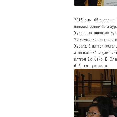
2015 оны 05-р сарын 
шинжилгээний бага хур
Хурлын ажиллагааг сург
Үр компанийн технолог
Хуралд 8 илтгэл хэлэл
ашиглах нь” сэдэвт ил
илтгэл 2-р байр, Б. Өл
байр тус тус эзлэв.