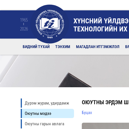
ХҮНСНИЙ ҮЙЛДВЭ
1965
ТЕХНОЛОГИЙН ИХ
2026
БИДНИЙ ТУХАЙ
ТЭНХИМ
МАГАДЛАН ИТГЭМЖЛЭЛ
Б
ОЮУТНЫ ЭРДЭМ Ш
Дүрэм журам, удирдамж
Буцах
Оюутны мэдээ
Оюутны гарын авлага