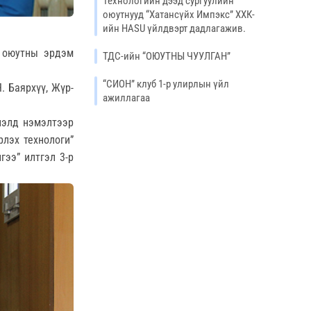
Технологийн дээд сургуулийн
оюутнууд “Хатансүйх Импэкс” ХХК-
ийн HASU үйлдвэрт дадлагажив.
т оюутны эрдэм
ТДС-ийн “ОЮУТНЫ ЧУУЛГАН”
“СИОН” клуб 1-р улирлын үйл
. Баярхүү, Жүр-
ажиллагаа
рлэлд нэмэлтээр
рлэх технологи”
гээ” илтгэл 3-р