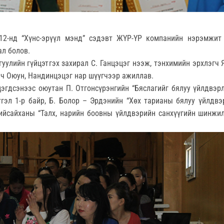
12-нд “Хүнс-эрүүл мэнд” сэдэвт ЖҮР-ҮР компанийн нэрэмжи
ал болов.
уулийн гүйцэтгэх захирал С. Ганцэцэг нээж, тэнхимийн эрхлэгч Я
ич Оюун, Нандинцэцэг нар шүүгчээр ажиллав.
цэгдсэнээс оюутан П. Отгонсүрэнгийн “Бяслагийг бялуу үйлдвэ
тгэл 1-р байр, Б. Болор – Эрдэнийн “Хөх тарианы бялуу үйлдвэ
зийсайханы “Талх, нарийн боовны үйлдвэрийн санхүүгийн шинжил