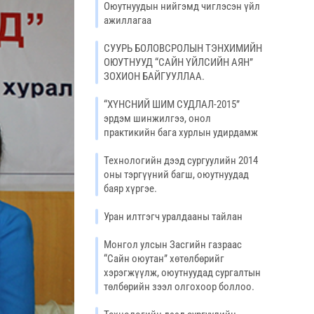
Оюутнуудын нийгэмд чиглэсэн үйл
ажиллагаа
СУУРЬ БОЛОВСРОЛЫН ТЭНХИМИЙН
ОЮУТНУУД “САЙН ҮЙЛСИЙН АЯН”
ЗОХИОН БАЙГУУЛЛАА.
“ХҮНСНИЙ ШИМ СУДЛАЛ-2015”
эрдэм шинжилгээ, онол
практикийн бага хурлын удирдамж
Технологийн дээд сургуулийн 2014
оны тэргүүний багш, оюутнуудад
баяр хүргэе.
Уран илтгэгч уралдааны тайлан
Монгол улсын Засгийн газраас
“Сайн оюутан” хөтөлбөрийг
хэрэгжүүлж, оюутнуудад сургалтын
төлбөрийн зээл олгохоор боллоо.