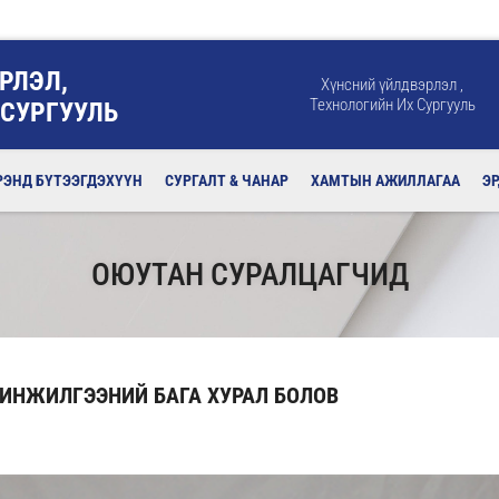
РЛЭЛ,
Хүнсний үйлдвэрлэл ,
Технологийн Их Сургууль
 СУРГУУЛЬ
РЭНД БҮТЭЭГДЭХҮҮН
СУРГАЛТ & ЧАНАР
ХАМТЫН АЖИЛЛАГАА
Э
ОЮУТАН СУРАЛЦАГЧИД
ИНЖИЛГЭЭНИЙ БАГА ХУРАЛ БОЛОВ