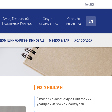
Хүнс, Технологийн
Оюутан
Үе үеийн
EN
Политехник Коллеж
суралцагчид
төгсөгчид
РДЭМ ШИНЖИЛГЭЭ, ИННОВАЦ
МЭДЭЭ & ЗАР
ХОЛБОГДОХ
ИХ УНШСАН
“Хүнсээ хэмнэе” сэдэвт илтгэлийн
уралдааныг зохион байгуулав