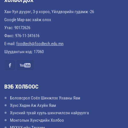
ХОЛБОГДОХ
Хан-Уул дүүрэг, 3-р хороо, Үйлдвэрийн гудамж -26
Google Map-аас хайж олох
Утас: 90172626
Факс: 976-11-341616
E-mail:
foodtech@foodtech.edu.mn
Шуудангын код: 17060
ВЭБ ХОЛБООС
Боловсрол Соёл Шинжлэх Ухааны Яам
Хүнс Хөдөө Аж Ахуйн Яам
Хүнсний тухай хууль шинэчилсэн найруулга
Монголын Хүнсчдийн Холбоо
МҮХАҮ-ийн Танхим