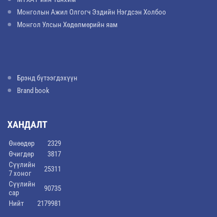
Монголын Ажил Олгогч Эздийн Нэгдсэн Холбоо
Монгол Улсын Хөдөлмөрийн яам
Брэнд бүтээгдэхүүн
Brand book
ХАНДАЛТ
Өнөөдөр
2329
Өчигдөр
3817
Сүүлийн
25311
7 хоног
Сүүлийн
90735
сар
Нийт
2179981