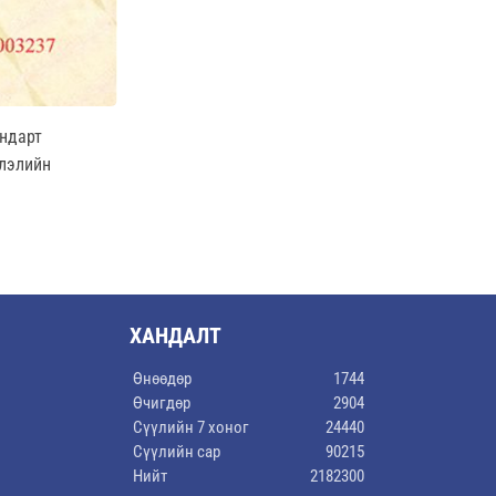
андарт
жлэлийн
ХАНДАЛТ
Өнөөдөр
1744
Өчигдөр
2904
Сүүлийн 7 хоног
24440
Сүүлийн сар
90215
Нийт
2182300