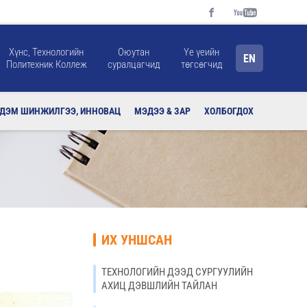
Хүнс, Технологийн
Оюутан
Үе үеийн
EN
Политехник Коллеж
суралцагчид
төгсөгчид
РДЭМ ШИНЖИЛГЭЭ, ИННОВАЦ
МЭДЭЭ & ЗАР
ХОЛБОГДОХ
ИХ УНШСАН
ТЕХНОЛОГИЙН ДЭЭД СУРГУУЛИЙН
АХИЦ ДЭВШЛИЙН ТАЙЛАН