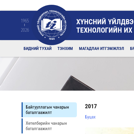
ХҮНСНИЙ ҮЙЛДВЭ
1965
ТЕХНОЛОГИЙН ИХ
2026
БИДНИЙ ТУХАЙ
ТЭНХИМ
МАГАДЛАН ИТГЭМЖЛЭЛ
Б
2017
Байгууллагын чанарын
баталгаажилт
Буцах
Хөтөлбөрийн чанарын
баталгаажилт