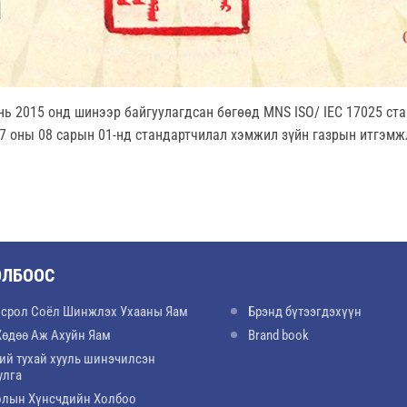
ь 2015 онд шинээр байгуулагдсан бөгөөд MNS ISO/ IEC 17025 ст
7 оны 08 сарын 01-нд стандартчилал хэмжил зүйн газрын итгэм
ОЛБООС
срол Соёл Шинжлэх Ухааны Яам
Брэнд бүтээгдэхүүн
Хөдөө Аж Ахуйн Яам
Brand book
ий тухай хууль шинэчилсэн
улга
лын Хүнсчдийн Холбоо