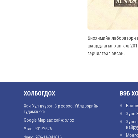
Биохимийн лаборатори н
шаардлагыг хангаж 201
гэрчилгээг авсан.
ХОЛБОГДОХ
ВЭБ Х
Болов
Хан-Уул дүүрэг, 3-р хороо, Үйлдвэрийн
гудамж -26
Хүнс 
Google Map-аас хайж олох
Хүнсн
найру
Утас: 90172626
Монго
Факс: 976-11-341616