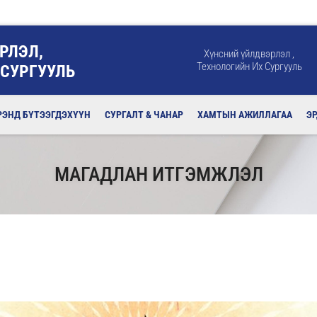
РЛЭЛ,
Хүнсний үйлдвэрлэл ,
Технологийн Их Сургууль
 СУРГУУЛЬ
РЭНД БҮТЭЭГДЭХҮҮН
СУРГАЛТ & ЧАНАР
ХАМТЫН АЖИЛЛАГАА
Э
МАГАДЛАН ИТГЭМЖЛЭЛ