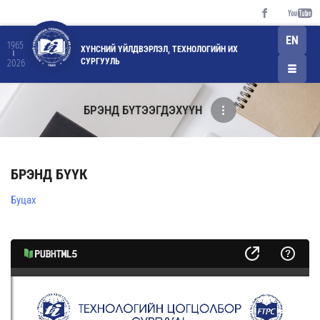
EN
1965
ХҮНСНИЙ ҮЙЛДВЭРЛЭЛ, ТЕХНОЛОГИЙН ИХ
СУРГУУЛЬ
2026
БРЭНД БҮТЭЭГДЭХҮҮН
БРЭНД БҮҮК
Буцах