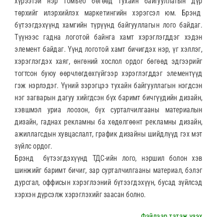
хүрээтэй нэр томъёо бөгөөд тухайн байгууллагын дүр
төрхийг илэрхийлэх маркетингийн хэрэгсэл юм. Брэнд
бүтээгдэхүүнд хамгийн түрүүнд байгууллагын лого байдаг.
Түүнээс гадна логотой байнга хамт хэрэглэгддэг хэдэн
элемент байдаг. Үүнд логотой хамт бичигдэх нэр, үг хэллэг,
хэрэглэгдэх хаяг, өнгөний хослол ордог бөгөөд эдгээрийг
тогтсон буюу өөрчлөгдөхгүйгээр хэрэглэгддэг элементүүд
гэж нэрлэдэг. Yүний зэрэгцээ тухайн байгууллагын нэгдсэн
нэг загварын дагуу хийгдсэн бүх баримт бичгүүдийн дизайн,
хэвшмэл уриа лоозон, бүх сурталчилгааны материалын
дизайн, гаднах рекламны ба хөдөлгөөнт рекламны дизайн,
ажиллагсдын хувцаслалт, график дизайны шийдлүүд гэх мэт
зүйлс ордог.
Брэнд бүтээгдэхүүнд ТДС-ийн лого, нэршил болон хэв
шинжийг баримт бичиг, зар сурталчилгааны материал, бэлэг
дурсгал, оффисын хэрэглээний бүтээгдэхүүн, бусад зүйлсэд
хэрхэн дүрсэлж хэрэглэхийг заасан болно.
Файлаар татаж үзэх