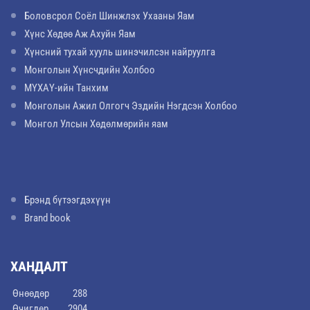
Боловсрол Соёл Шинжлэх Ухааны Яам
Хүнс Хөдөө Аж Ахуйн Яам
Хүнсний тухай хууль шинэчилсэн найруулга
Монголын Хүнсчдийн Холбоо
МҮХАҮ-ийн Танхим
Монголын Ажил Олгогч Эздийн Нэгдсэн Холбоо
Монгол Улсын Хөдөлмөрийн яам
Брэнд бүтээгдэхүүн
Brand book
ХАНДАЛТ
Өнөөдөр
288
Өчигдөр
2904