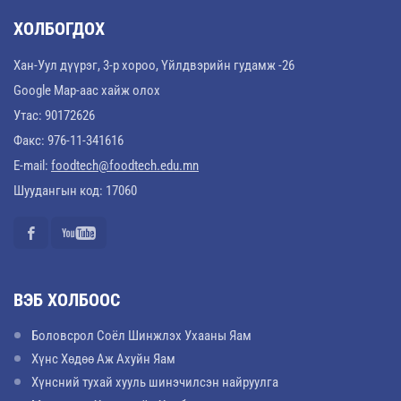
ХОЛБОГДОХ
Хан-Уул дүүрэг, 3-р хороо, Үйлдвэрийн гудамж -26
Google Map-аас хайж олох
Утас: 90172626
Факс: 976-11-341616
E-mail:
foodtech@foodtech.edu.mn
Шуудангын код: 17060
ВЭБ ХОЛБООС
Боловсрол Соёл Шинжлэх Ухааны Яам
Хүнс Хөдөө Аж Ахуйн Яам
Хүнсний тухай хууль шинэчилсэн найруулга