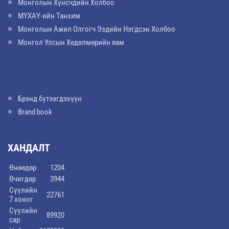
Монголын Хүнсчдийн Холбоо
МҮХАҮ-ийн Танхим
Монголын Ажил Олгогч Эздийн Нэгдсэн Холбоо
Монгол Улсын Хөдөлмөрийн яам
Брэнд бүтээгдэхүүн
Brand book
ХАНДАЛТ
Өнөөдөр
1204
Өчигдөр
3944
Сүүлийн
22761
7 хоног
Сүүлийн
89920
сар