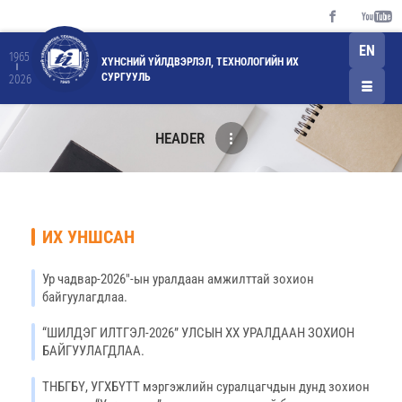
EN
1965
ХҮНСНИЙ ҮЙЛДВЭРЛЭЛ, ТЕХНОЛОГИЙН ИХ
СУРГУУЛЬ
2026
HEADER
ИХ УНШСАН
Ур чадвар-2026"-ын уралдаан амжилттай зохион
байгуулагдлаа.
“ШИЛДЭГ ИЛТГЭЛ-2026” УЛСЫН XX УРАЛДААН ЗОХИОН
БАЙГУУЛАГДЛАА.
ТНБГБҮ, УГХБҮТТ мэргэжлийн суралцагчдын дунд зохион