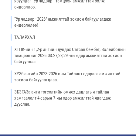
явуулдаг “Ур чадвар ” тэмцээн амжилттай болж
өндөрллөө.
“Ур чадвар–2026” амжилттай зохион байгуулагдаж
өндөрлөлөө!
ТАЛАРХАЛ
ХТПК-ийн 1,2-р ангийн дундах Сагсан бөмбөг, Волейболын
тэмцээнийг 2026.03.27,28,29 -ны өдөр амжилттай зохион
байгууллаа
ХҮ3б ангийн 2023-2026 оны Тайлант өдөрлөг амжилттай
зохион байгуулагдлаа.
ЗБЗГА3а анги төгсөлтийн өмнөх дадлагын тайлан
хамгаалалт 4 сарын 7-ны өдөр амжилттай явагдаж
дууслаа.