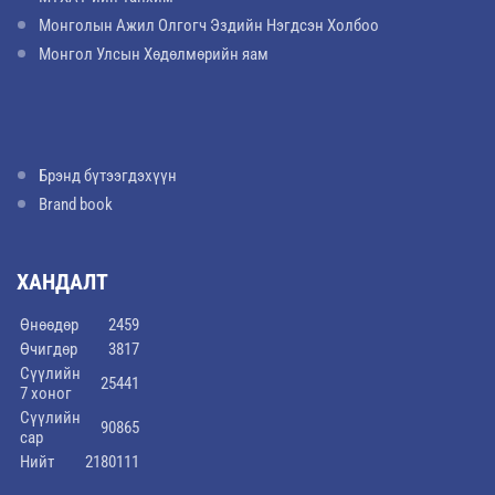
Монголын Ажил Олгогч Эздийн Нэгдсэн Холбоо
Монгол Улсын Хөдөлмөрийн яам
Брэнд бүтээгдэхүүн
Brand book
ХАНДАЛТ
Өнөөдөр
2459
Өчигдөр
3817
Сүүлийн
25441
7 хоног
Сүүлийн
90865
сар
Нийт
2180111