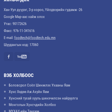
Хан-Уул дүүрэг, 3-р хороо, Үйлдвэрийн гудамж -26
Google Map-аас хайж олох
Утас: 90172626
Факс: 976-11-341616
E-mail:
foodtech@foodtech.edu.mn
Шуудангын код: 17060
ВЭБ ХОЛБООС
Боловсрол Соёл Шинжлэх Ухааны Яам
Хүнс Хөдөө Аж Ахуйн Яам
Хүнсний тухай хууль шинэчилсэн найруулга
Монголын Хүнсчдийн Холбоо
МҮХАҮ-ийн Танхим