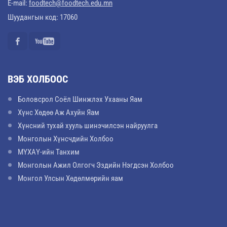
E-mail:
foodtech@foodtech.edu.mn
Шуудангын код: 17060
ВЭБ ХОЛБООС
Боловсрол Соёл Шинжлэх Ухааны Яам
Хүнс Хөдөө Аж Ахуйн Яам
Хүнсний тухай хууль шинэчилсэн найруулга
Монголын Хүнсчдийн Холбоо
МҮХАҮ-ийн Танхим
Монголын Ажил Олгогч Эздийн Нэгдсэн Холбоо
Монгол Улсын Хөдөлмөрийн яам