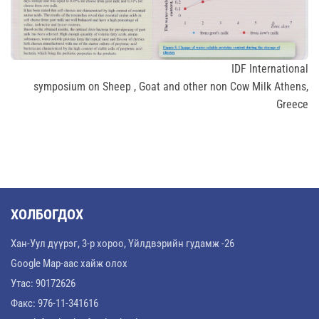
IDF International
symposium on Sheep , Goat and other non Cow Milk Athens,
Greece
ХОЛБОГДОХ
Хан-Уул дүүрэг, 3-р хороо, Үйлдвэрийн гудамж -26
Google Map-аас хайж олох
Утас: 90172626
Факс: 976-11-341616