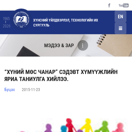
EN
1965
ХҮНСНИЙ ҮЙЛДВЭРЛЭЛ, ТЕХНОЛОГИЙН ИХ
СУРГУУЛЬ
2026
МЭДЭЭ & ЗАР
“ХҮНИЙ МӨС ЧАНАР” СЭДЭВТ ХҮМҮҮЖЛИЙН
ЯРИА ТАНИУЛГА ХИЙЛЭЭ.
Буцах
2015-11-23