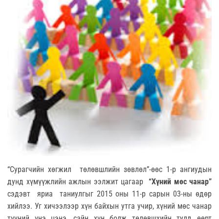
“Сурагчийн хөгжил төлөвшлийн зөвлөл”-өөс 1-р ангиудын
дунд хүмүүжлийн ажлын ээлжит цагаар
“
Хүний мөс чанар
”
сэдэвт яриа таниулгыг 2015 оны 11-р сарын 03-ны өдөр
хийлээ. Уг хичээлээр хүн байхын утга учир, хүний мөс чанар
түүний үнэ цэнэ, сайн хүн болж төлөвшхийн тулд өөрт