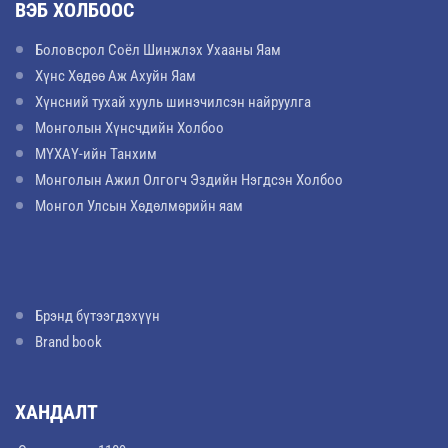
ВЭБ ХОЛБООС
Боловсрол Соёл Шинжлэх Ухааны Яам
Хүнс Хөдөө Аж Ахуйн Яам
Хүнсний тухай хууль шинэчилсэн найруулга
Монголын Хүнсчдийн Холбоо
МҮХАҮ-ийн Танхим
Монголын Ажил Олгогч Эздийн Нэгдсэн Холбоо
Монгол Улсын Хөдөлмөрийн яам
Брэнд бүтээгдэхүүн
Brand book
ХАНДАЛТ