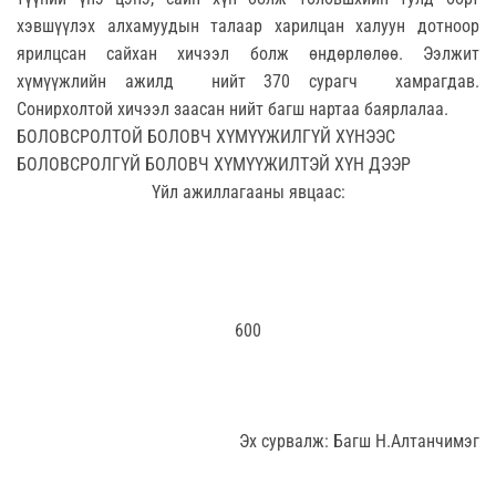
хэвшүүлэх алхамуудын талаар харилцан халуун дотноор
ярилцсан сайхан хичээл болж өндөрлөлөө. Ээлжит
хүмүүжлийн ажилд нийт 370 сурагч хамрагдав.
Сонирхолтой хичээл заасан нийт багш нартаа баярлалаа.
БОЛОВСРОЛТОЙ БОЛОВЧ ХҮМҮҮЖИЛГҮЙ ХҮНЭЭС
БОЛОВСРОЛГҮЙ БОЛОВЧ ХҮМҮҮЖИЛТЭЙ ХҮН ДЭЭР
Үйл ажиллагааны явцаас:
600
Эх сурвалж: Багш Н.Алтанчимэг