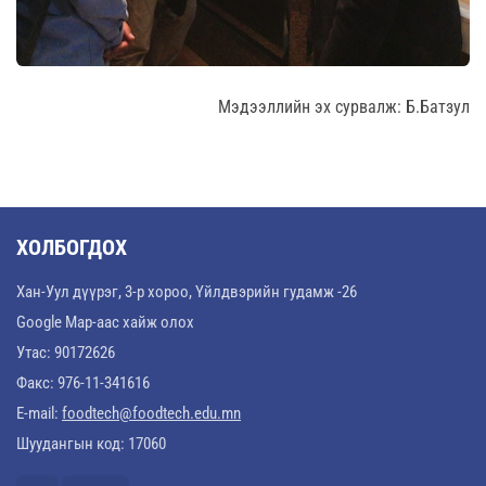
Мэдээллийн эх сурвалж: Б.Батзул
ХОЛБОГДОХ
Хан-Уул дүүрэг, 3-р хороо, Үйлдвэрийн гудамж -26
Google Map-аас хайж олох
Утас: 90172626
Факс: 976-11-341616
E-mail:
foodtech@foodtech.edu.mn
Шуудангын код: 17060