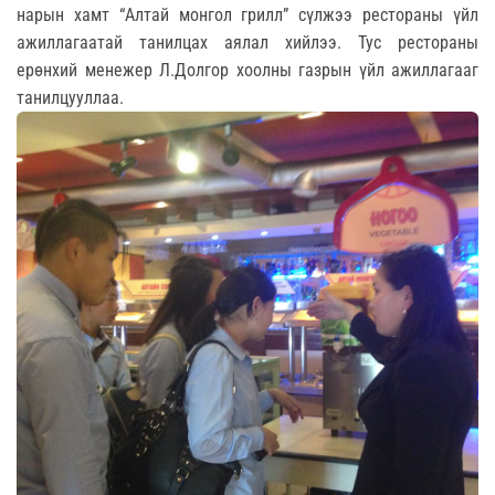
нарын хамт “Алтай монгол грилл” сүлжээ рестораны үйл
ажиллагаатай танилцах аялал хийлээ. Тус рестораны
ерөнхий менежер Л.Долгор хоолны газрын үйл ажиллагааг
танилцууллаа.