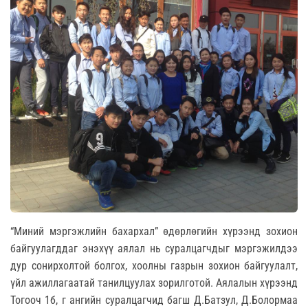
“Миний мэргэжлийн бахархал” өдөрлөгийн хүрээнд зохион
байгуулагддаг энэхүү аялал нь суралцагчдыг мэргэжилдээ
дур сонирхолтой болгох, хоолны газрын зохион байгуулалт,
үйл ажиллагаатай танилцуулах зорилготой. Аялалын хүрээнд
Тогооч 1б, г ангийн суралцагчид багш Д.Батзул, Д.Болормаа