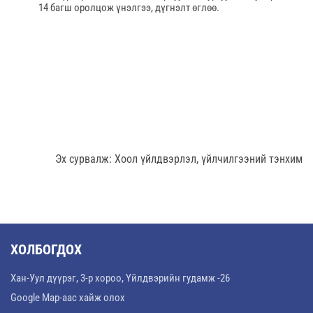
14 багш оролцож үнэлгээ, дүгнэлт өглөө.
Эх сурвалж: Хоол үйлдвэрлэл, үйлчилгээний тэнхим
ХОЛБОГДОХ
Хан-Уул дүүрэг, 3-р хороо, Үйлдвэрийн гудамж -26
Google Map-аас хайж олох