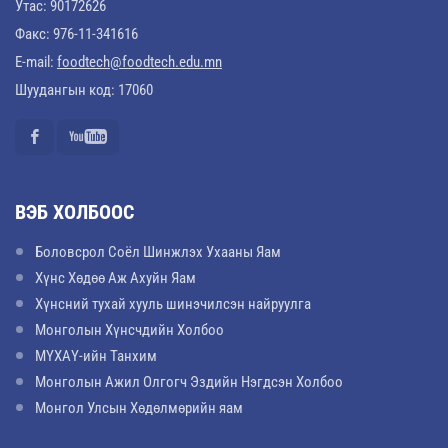
Утас: 90172626
Факс: 976-11-341616
E-mail:
foodtech@foodtech.edu.mn
Шуудангын код: 17060
ВЭБ ХОЛБООС
Боловсрол Соёл Шинжлэх Ухааны Яам
Хүнс Хөдөө Аж Ахуйн Яам
Хүнсний тухай хууль шинэчилсэн найруулга
Монголын Хүнсчдийн Холбоо
МҮХАҮ-ийн Танхим
Монголын Ажил Олгогч Эздийн Нэгдсэн Холбоо
Монгол Улсын Хөдөлмөрийн яам