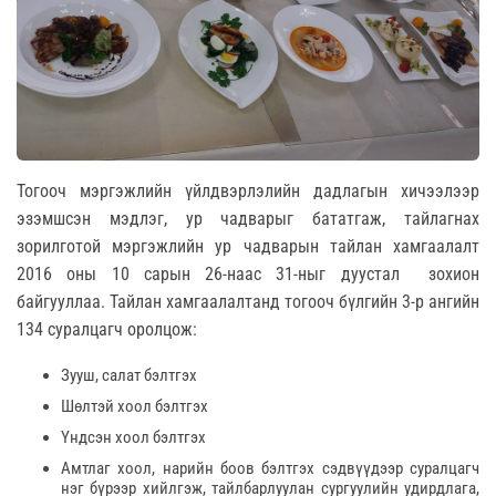
Тогооч мэргэжлийн үйлдвэрлэлийн дадлагын хичээлээр
эзэмшсэн мэдлэг, ур чадварыг бататгаж, тайлагнах
зорилготой мэргэжлийн ур чадварын тайлан хамгаалалт
2016 оны 10 сарын 26-наас 31-ныг дуустал зохион
байгууллаа. Тайлан хамгаалалтанд тогооч бүлгийн 3-р ангийн
134 суралцагч оролцож:
Зууш, салат бэлтгэх
Шөлтэй хоол бэлтгэх
Үндсэн хоол бэлтгэх
Амтлаг хоол, нарийн боов бэлтгэх сэдвүүдээр суралцагч
нэг бүрээр хийлгэж, тайлбарлуулан сургуулийн удирдлага,