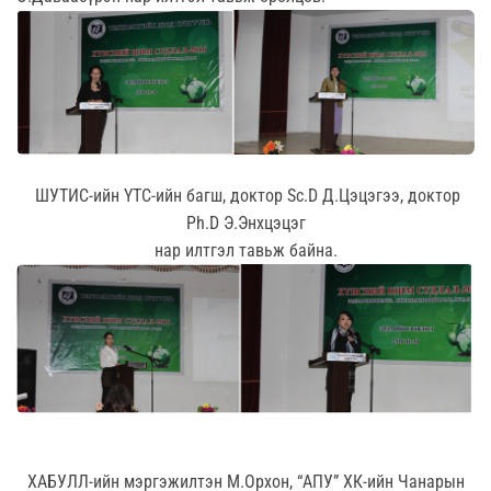
ШУТИС-ийн ҮТС-ийн багш, доктор Sc.D Д.Цэцэгээ, доктор
Ph.D Э.Энхцэцэг
нар илтгэл тавьж байна.
ХАБУЛЛ-ийн мэргэжилтэн М.Орхон, “АПУ” ХК-ийн Чанарын