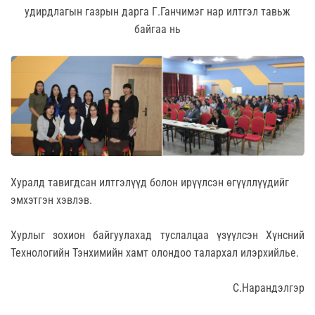
удирдлагын газрын дарга Г.Ганчимэг нар илтгэл тавьж
байгаа нь
Хуралд тавигдсан илтгэлүүд болон ирүүлсэн өгүүллүүдийг
эмхэтгэн хэвлэв.
Хурлыг зохион байгуулахад туслалцаа үзүүлсэн Хүнсний
Технологийн Тэнхимийн хамт олондоо талархал илэрхийлье.
С.Нарандэлгэр