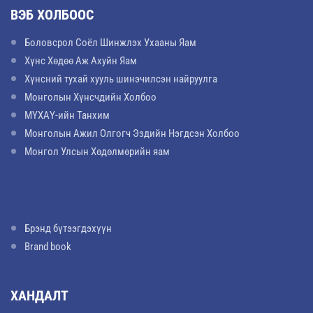
ВЭБ ХОЛБООС
Боловсрол Соёл Шинжлэх Ухааны Яам
Хүнс Хөдөө Аж Ахуйн Яам
Хүнсний тухай хууль шинэчилсэн найруулга
Монголын Хүнсчдийн Холбоо
МҮХАҮ-ийн Танхим
Монголын Ажил Олгогч Эздийн Нэгдсэн Холбоо
Монгол Улсын Хөдөлмөрийн яам
Брэнд бүтээгдэхүүн
Brand book
ХАНДАЛТ