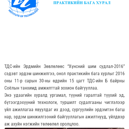
ТДС-ийн Эрдмийн Зөвлөлөөс “Хүнсний шим судлал-2016”
сэдэвт эрдэм шинжилгээ, онол практикийн бага хурлыг 2016
оны 11-р сарын 30-ны өдрийн 15 цагт ТДС-ийн Б байрны
Соёлын танхимд амжилттай зохион байгууллаа.
Энэ удаагийн хуралд ургамал, түүний гаралтай түүхий эд,
бүтээгдэхүүний технологи, туршилт судалгааны чиглэлээр
үйл ажиллагаа явуулдаг их дээд, сургуулийн эрдэмтэн багш
нар, эрдэм шинжилгээний байгууллагын ажилтнууд, үйлдвэр
аж ахуйн нэгжийн төлөөлөл оролцлоо.