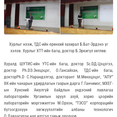
Хурлыг нээж, ТДС-ийн ерөнхий захирал Б.Бат-Эрдэнэ үг
хэлэв. Хурлыг ХТТ-ийн багш, доктор Б.Эркигүл хөтлөв.
Хуралд ШУТИС-ийн ҮТС-ийн багш, доктор Sc.DД.Цэцэгээ,
доктор Ph.DЭ.Энхцэцэг, О.Гансайхан, ТДС-ийн багш,
докторPh.D С.Нарандэлгэр, докторант М.Мөнхцэцэг, “АПУ”
ХК-ийн чанарын удирдлагын газрын дарга Г.Ганчимэг, МХЕГ-
ын Хүнсний Аюулгүй байдлын үндэсний лавлагаа
лабораторийн Ургамлын эрүүл ахуй, хорио цээрийн
лабораторийн мэргэжилтэн М.Орхон, “ТЭСО” корпорацийн
бүтээгдэхүүн хөгжүүлэлтийн албаны технологич
О.Даваасүрэн нар илтгэл тавьж оролцов.