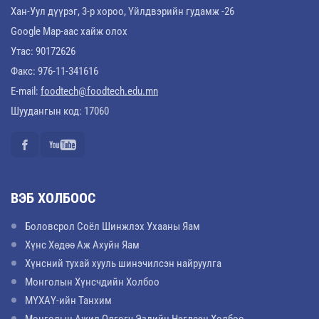
Хан-Уул дүүрэг, 3-р хороо, Үйлдвэрийн гудамж -26
Google Map-аас хайж олох
Утас: 90172626
Факс: 976-11-341616
E-mail:
foodtech@foodtech.edu.mn
Шуудангын код: 17060
ВЭБ ХОЛБООС
Боловсрол Соёл Шинжлэх Ухааны Яам
Хүнс Хөдөө Аж Ахуйн Яам
Хүнсний тухай хууль шинэчилсэн найруулга
Монголын Хүнсчдийн Холбоо
МҮХАҮ-ийн Танхим