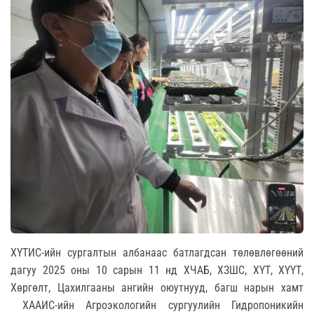
ХҮТИС-ийн сургалтын албанаас батлагдсан төлөвлөгөөний
дагуу 2025 оны 10 сарын 11 нд ХЧАБ, ХЗШС, ХҮТ, ХҮҮТ,
Хөргөлт, Цахилгааны ангийн оюутнууд, багш нарын хамт
ХААИС-ийн Агроэкологийн сургуулийн Гидропоникийн