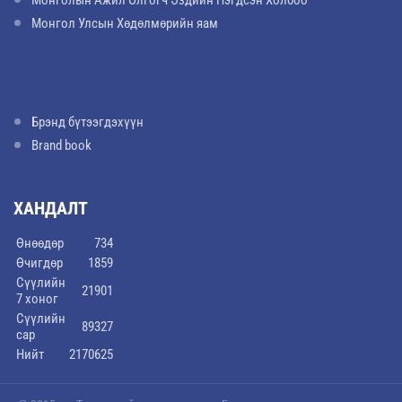
Монголын Ажил Олгогч Эздийн Нэгдсэн Холбоо
Монгол Улсын Хөдөлмөрийн яам
Брэнд бүтээгдэхүүн
Brand book
ХАНДАЛТ
Өнөөдөр
734
Өчигдөр
1859
Сүүлийн
21901
7 хоног
Сүүлийн
89327
сар
Нийт
2170625