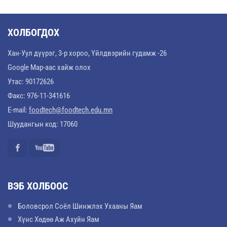
ХОЛБОГДОХ
Хан-Уул дүүрэг, 3-р хороо, Үйлдвэрийн гудамж -26
Google Map-аас хайж олох
Утас: 90172626
Факс: 976-11-341616
E-mail:
foodtech@foodtech.edu.mn
Шуудангын код: 17060
ВЭБ ХОЛБООС
Боловсрол Соёл Шинжлэх Ухааны Яам
Хүнс Хөдөө Аж Ахуйн Яам