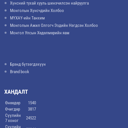
Хүнсний тухай хууль шинэчилсэн найруулга
Монголын Хүнсчдийн Холбоо
МҮХАҮ-ийн Танхим
Монголын Ажил Олгогч Эздийн Нэгдсэн Холбоо
Монгол Улсын Хөдөлмөрийн яам
Брэнд бүтээгдэхүүн
Brand book
ХАНДАЛТ
Өнөөдөр
1540
Өчигдөр
3817
Сүүлийн
24522
7 хоног
Сүүлийн