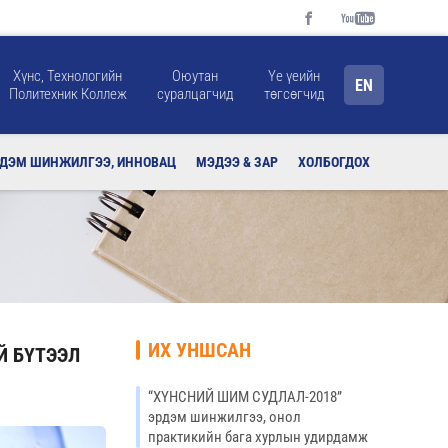
Хүнс, Технологийн
Оюутан
Үе үеийн
EN
Политехник Коллеж
суралцагчид
төгсөгчид
РДЭМ ШИНЖИЛГЭЭ, ИННОВАЦ
МЭДЭЭ & ЗАР
ХОЛБОГДОХ
ИХ УНШСАН
Й БҮТЭЭЛ
“ХҮНСНИЙ ШИМ СУДЛАЛ-2018”
эрдэм шинжилгээ, онол
практикийн бага хурлын удирдамж