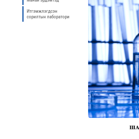
Манай эрдэмтэд
Итгэмжлэгдсэн
сорилтын лаборатори