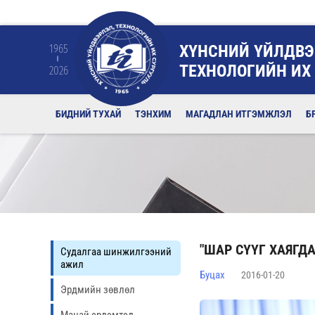
ХҮНСНИЙ ҮЙЛДВЭ
1965
ТЕХНОЛОГИЙН ИХ
2026
БИДНИЙ ТУХАЙ
ТЭНХИМ
МАГАДЛАН ИТГЭМЖЛЭЛ
Б
"ШАР СҮҮГ ХАЯГ
Судалгаа шинжилгээний
ажил
Буцах
2016-01-20
Эрдмийн зөвлөл