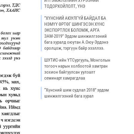
ИТГЭМЖЛЭЛИЙН ХҮРЭЭНИЙ
ТОДОРХОЙЛОЛТ, ҮНЭ
“ХҮНСНИЙ АЮУЛГҮЙ БАЙДАЛ БА
НЭМҮҮ ӨРТӨГ ШИНГЭСЭН ХҮНС
ЭКСПОРТЛОХ БОЛОМЖ, АРГА
ЗАМ-2019” Эрдэм шинжилгээний
бага хуралд оюутан А.Оюу-Эрдэнэ
оролцож, тэргүүн байр эзэллээ.
ШУТИС-ийн ҮТСургууль, Монголын
тогооч нарын холбоотой хамтран
зохион байгуулсан уулзалт
семинарт хамрагдлаа
“Хүнсний шим судлал 2018” эрдэм
шинжилгээний бага хурал