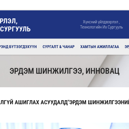
РЛЭЛ,
Хүнсний үйлдвэрлэл ,
Технологийн Их Сургууль
 СУРГУУЛЬ
РЭНД БҮТЭЭГДЭХҮҮН
СУРГАЛТ & ЧАНАР
ХАМТЫН АЖИЛЛАГАА
Э
ЭРДЭМ ШИНЖИЛГЭЭ, ИННОВАЦ
ДАЛГҮЙ АШИГЛАХ АСУУДАЛД"ЭРДЭМ ШИНЖИЛГЭЭНИ