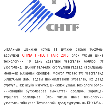
БНХАУ-ын Шэнжэн хотод 11 дүгээр сарын 16-20-ны
өдрүүдэд
CHINA HI-TECH FAIR 2016
олон улсын шинэ
технологийн 18 дахь удаагийн үзэсгэлэн боллоо. Уг
үзэсгэлэнд ТДС-ийг төлөөлж, сургуулийн гадаад харилцааны
менежер Б.Сарнай оролцов. Монгол улсаас тус үзэсгэлэнд
БСШУС-ын яам, эрдэм шинжилгээний хүрээлэн, их дээд
сургууль, аж ахуйн нэгжүүд шинжлэх ухаан, технологи болон
инновацийн бүтээлээрээ амжилттай оролцож, харилцан
туршлага солилцжээ. Олон улсын шинэ технологийн
үзэсгэлэнгийн үеэр Технологийн дээд сургууль нь БНХАУ-ын