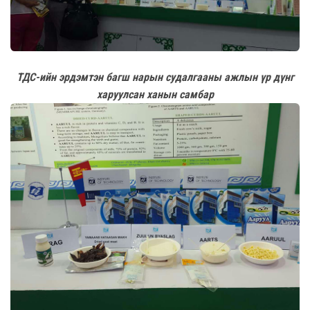
ТДС-ийн эрдэмтэн багш нарын судалгааны ажлын үр дүнг
харуулсан ханын самбар