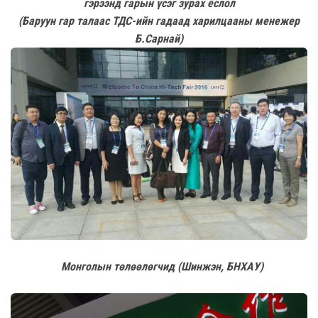
гэрээнд гарын үсэг зурах ёслол
(Баруун гар талаас ТДС-ийн гадаад харилцааны менежер
Б.Сарнай)
Монголын төлөөлөгчид (Шинжэн, БНХАУ)