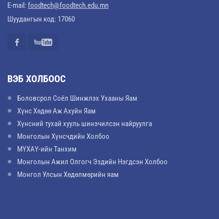
E-mail:
foodtech@foodtech.edu.mn
Шуудангын код: 17060
ВЭБ ХОЛБООС
Боловсрол Соёл Шинжлэх Ухааны Яам
Хүнс Хөдөө Аж Ахуйн Яам
Хүнсний тухай хууль шинэчилсэн найруулга
Монголын Хүнсчдийн Холбоо
МҮХАҮ-ийн Танхим
Монголын Ажил Олгогч Эздийн Нэгдсэн Холбоо
Монгол Улсын Хөдөлмөрийн яам