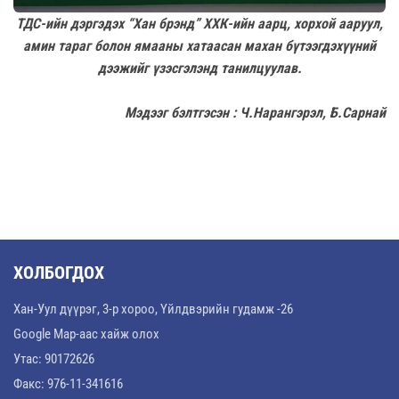
ТДС-ийн дэргэдэх “Хан брэнд” ХХК-ийн аарц, хорхой ааруул,
амин тараг болон ямааны хатаасан махан бүтээгдэхүүний
дээжийг үзэсгэлэнд танилцуулав.
Мэдээг бэлтгэсэн : Ч.Нарангэрэл, Б.Сарнай
ХОЛБОГДОХ
Хан-Уул дүүрэг, 3-р хороо, Үйлдвэрийн гудамж -26
Google Map-аас хайж олох
Утас: 90172626
Факс: 976-11-341616