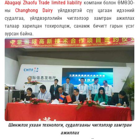
Abagaqi Zhaofu Trade limited liability
компани болон ӨМӨЗО-
ны
Changhong Dairy
үйлдвэртэй сүү цагаан идээний
судалгаа, үйлдвэрлэлийн чиглэлээр хамтран ажиллах
талаар харилцан тохиролцож, санамж бичигт гарын үсэг
зурсан байна.
Шинжлэх ухаан технологи, судалгааны чиглэлээр хамтран
ажиллах