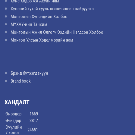
Хүнс Хөдөө Аж Ахуйн Яам
Хүнсний тухай хууль шинэчилсэн найруулга
Монголын Хүнсчдийн Холбоо
МҮХАҮ-ийн Танхим
Монголын Ажил Олгогч Эздийн Нэгдсэн Холбоо
Монгол Улсын Хөдөлмөрийн яам
Брэнд бүтээгдэхүүн
Brand book
ХАНДАЛТ
Өнөөдөр
1669
Өчигдөр
3817
Сүүлийн
24651
7 хоног