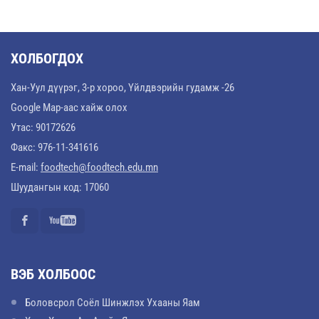
ХОЛБОГДОХ
Хан-Уул дүүрэг, 3-р хороо, Үйлдвэрийн гудамж -26
Google Map-аас хайж олох
Утас: 90172626
Факс: 976-11-341616
E-mail:
foodtech@foodtech.edu.mn
Шуудангын код: 17060
ВЭБ ХОЛБООС
Боловсрол Соёл Шинжлэх Ухааны Яам