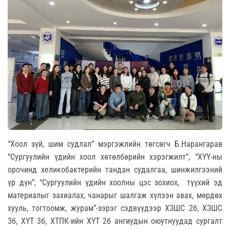
“Хоол зүй, шим судлал” мэргэжлийн төгсөгч Б.Нарангарав
“Сургуулийн үдийн хоол хөтөлбөрийн хэрэгжилт”, “ХҮҮ-ны
орочинд хеликобактерийн тандан судалгаа, шинжилгээний
үр дүн”, “Сургуулийн үдийн хоолны цэс зохиох,
түүхий эд
материалыг захиалах, чанарыг шалгаж хүлээн авах, мөрдөх
хууль, тогтоомж, журам”-зэрэг сэдвүүдээр ХЗШС 2б, ХЗШС
3б, ХҮТ 3б, ХТПК-ийн ХҮТ 2б ангиудын оюутнуудад сургалт