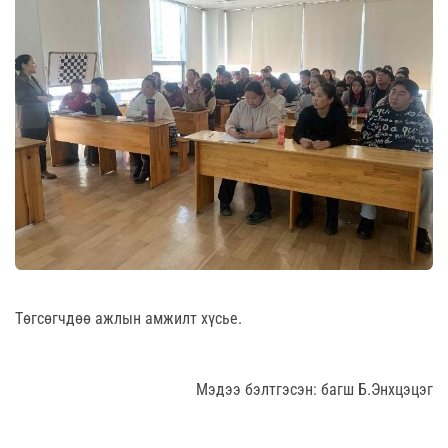
Төгсөгчдөө ажлын амжилт хүсье.
Мэдээ бэлтгэсэн: багш Б.Энхцэцэг