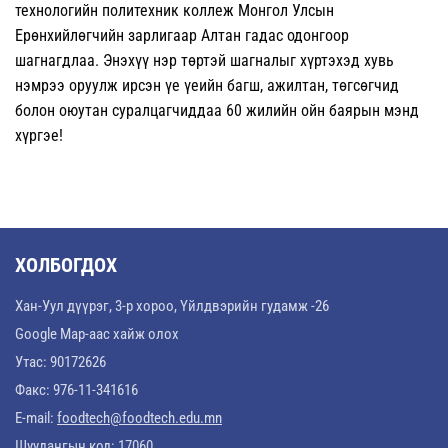
технологийн политехник коллеж Монгол Улсын
Ерөнхийлөгчийн зарлигаар Алтан гадас одонгоор
шагнагдлаа. Энэхүү нэр төртэй шагналыг хүртэхэд хувь
нэмрээ оруулж ирсэн үе үеийн багш, ажилтан, төгсөгчид
болон оюутан суралцагчиддаа 60 жилийн ойн баярын мэнд
хүргэе!
ХОЛБОГДОХ
Хан-Уул дүүрэг, 3-р хороо, Үйлдвэрийн гудамж -26
Google Map-аас хайж олох
Утас: 90172626
Факс: 976-11-341616
E-mail:
foodtech@foodtech.edu.mn
Шуудангын код: 17060