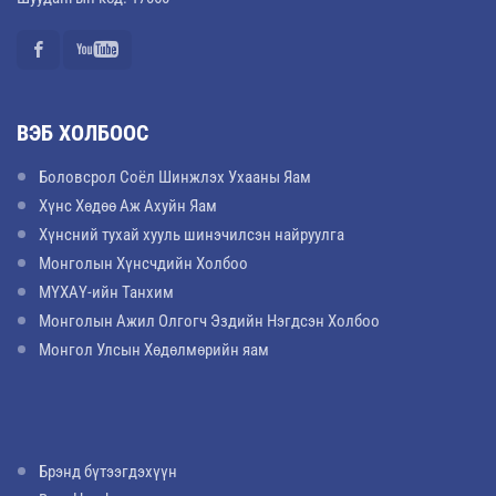
ВЭБ ХОЛБООС
Боловсрол Соёл Шинжлэх Ухааны Яам
Хүнс Хөдөө Аж Ахуйн Яам
Хүнсний тухай хууль шинэчилсэн найруулга
Монголын Хүнсчдийн Холбоо
МҮХАҮ-ийн Танхим
Монголын Ажил Олгогч Эздийн Нэгдсэн Холбоо
Монгол Улсын Хөдөлмөрийн яам
Брэнд бүтээгдэхүүн