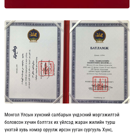
Монгол Улсын хүнсний салбарын үндэсний мэргэжилтэй
боловсон хүчин бэлтгэх их үйлсэд жаран жилийн турш
үнэтэй хувь нэмэр оруулж ирсэн ууган сургууль Хүнс,