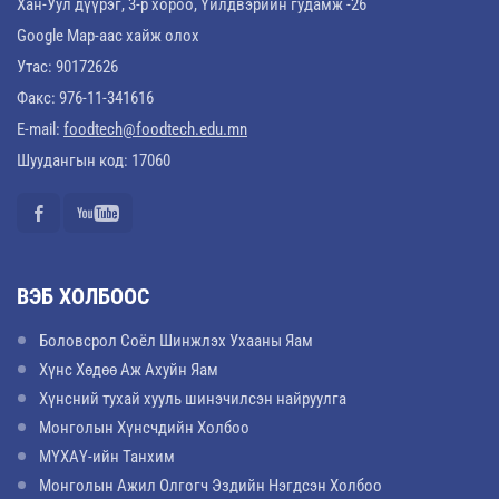
Хан-Уул дүүрэг, 3-р хороо, Үйлдвэрийн гудамж -26
Google Map-аас хайж олох
Утас: 90172626
Факс: 976-11-341616
E-mail:
foodtech@foodtech.edu.mn
Шуудангын код: 17060
ВЭБ ХОЛБООС
Боловсрол Соёл Шинжлэх Ухааны Яам
Хүнс Хөдөө Аж Ахуйн Яам
Хүнсний тухай хууль шинэчилсэн найруулга
Монголын Хүнсчдийн Холбоо
МҮХАҮ-ийн Танхим
Монголын Ажил Олгогч Эздийн Нэгдсэн Холбоо