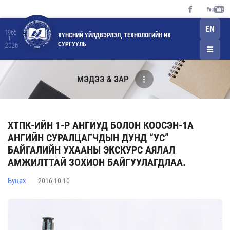
EN
1965
ХҮНСНИЙ ҮЙЛДВЭРЛЭЛ, ТЕХНОЛОГИЙН ИХ
СУРГУУЛЬ
2026
МЭДЭЭ & ЗАР
ХТПК-ИЙН 1-Р АНГИУД БОЛОН КООСЭН-1А
АНГИЙН СУРАЛЦАГЧДЫН ДУНД “УС”
БАЙГАЛИЙН УХААНЫ ЭКСКУРС АЯЛАЛ
АМЖИЛТТАЙ ЗОХИОН БАЙГУУЛАГДЛАА.
Буцах
2016-10-10