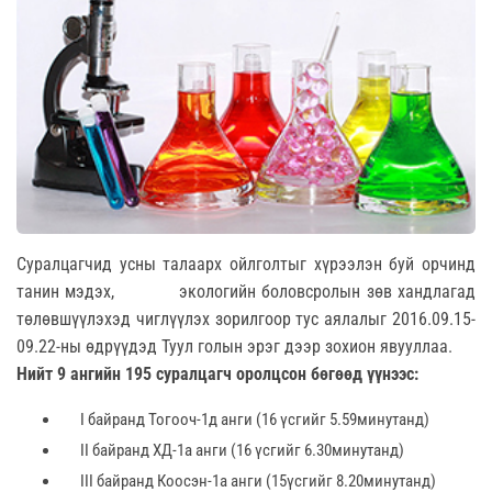
Суралцагчид усны талаарх ойлголтыг хүрээлэн буй орчинд
танин мэдэх, экологийн боловсролын зөв хандлагад
төлөвшүүлэхэд чиглүүлэх зорилгоор тус аялалыг 2016.09.15-
09.22-ны өдрүүдэд Туул голын эрэг дээр зохион явууллаа.
Нийт 9
ангийн 195 суралцагч оролцсон бөгөөд үүнээс:
I байранд Тогооч-1д анги (16 үсгийг 5.59минутанд)
II байранд ХД-1а анги (16 үсгийг 6.30минутанд)
III байранд Коосэн-1а анги (15үсгийг 8.20минутанд)