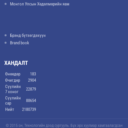
Монгол Улсын Хөдөлмөрийн яам
Брэнд бүтээгдэхүүн
Brand book
ХАНДАЛТ
Өнөөдөр
183
Өчигдөр
2904
Сүүлийн
22879
7 хоног
Сүүлийн
88654
сар
Нийт
2180739
© 2015 он, Технологийн дээд сургууль. Бүх эрх хуулиар хамгаалагдсан