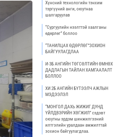
Хүнсний технологийн тэнхим
тэргүүний анги, оюутнаа
шалгаруулав
“Сургуулийн нээлттэй хаалганы
өдөрлөг” боллоо
“ТАНИЛЦАХ ӨДӨРЛӨГ”ЗОХИОН
БАЙГУУЛАГДЛАА
И-3Б АНГИЙН ТӨГСӨЛТИЙН ӨМНӨХ
ДАДЛАГЫН ТАЙЛАН ХАМГААЛАЛТ
БОЛЛОО
ХИ 2Б АНГИЙН БҮТЭЭЛЧ АЖЛЫН
МЭДЭЭЛЭЛ
“МОНГОЛ ДАХЬ ЖИЖИГ ДУНД
ҮЙЛДВЭРИЙН ХӨГЖИЛ” сэдэвт
оюутны эрдэм шинжилгээний
илтгэлийн уралдаан амжилттай
зохион байгуулагдлаа.