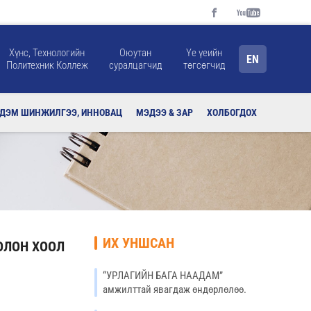
Хүнс, Технологийн
Оюутан
Үе үеийн
EN
Политехник Коллеж
суралцагчид
төгсөгчид
РДЭМ ШИНЖИЛГЭЭ, ИННОВАЦ
МЭДЭЭ & ЗАР
ХОЛБОГДОХ
ИХ УНШСАН
ОЛОН ХООЛ
“УРЛАГИЙН БАГА НААДАМ”
амжилттай явагдаж өндөрлөлөө.