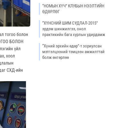
“НОМЫН ХҮЧ” КЛУБЫН НЭЭЛТИЙН
ӨДӨРЛӨГ
“ХҮНСНИЙ ШИМ СУДЛАЛ-2015”
эрдэм шинжилгээ, онол
гал тогоо болон
практикийн бага хурлын удирдамж
ТОГОО БОЛОН
“Хүний эрхийн өдөр”-т зориулсан
лэгийн үйл
мэтгэлцээний тэмцээн амжилттай
ах, хоол
болж өнгөрлөө
удлалын
даг СХД-ийн