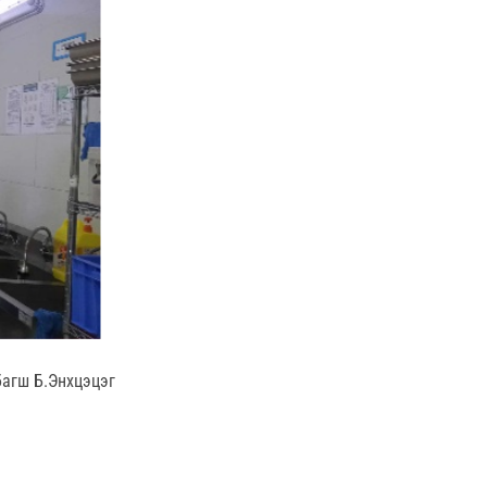
багш Б.Энхцэцэг