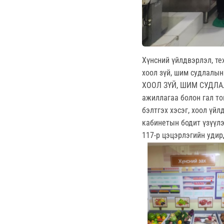
Хүнсний үйлдвэрлэл, те
хоол зүй, шим судлалын
ХООЛ ЗҮЙ, ШИМ СУДЛ
ажиллагаа болон гал то
бэлтгэх хэсэг, хоол үй
кабинетын бодит үзүүлэ
117-р цэцэрлэгийн удир