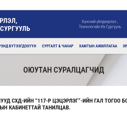
РЛЭЛ,
Хүнсний үйлдвэрлэл ,
Технологийн Их Сургууль
 СУРГУУЛЬ
РЭНД БҮТЭЭГДЭХҮҮН
СУРГАЛТ & ЧАНАР
ХАМТЫН АЖИЛЛАГАА
Э
ОЮУТАН СУРАЛЦАГЧИД
УУД СХД-ИЙН “117-Р ЦЭЦЭРЛЭГ”-ИЙН ГАЛ ТОГОО Б
ЫН КАБИНЕТТАЙ ТАНИЛЦАВ.