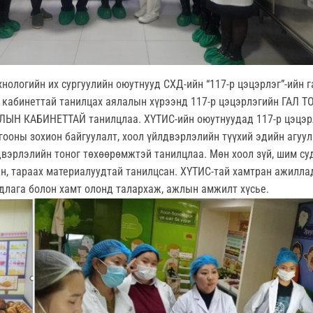
хнологийн их сургуулийн оюутнууд СХД-ийн
“117-р цэцэрлэг”-ийн 
 кабинеттай
танилцах аялалын хүрээнд
117-р цэцэрлэгийн ГАЛ 
АЛЫН КАБИНЕТТАЙ
танилцлаа. ХҮТИС-ийн оюутнуудад 117-р цэцэр
гооны зохион байгуулалт, хоол үйлдвэрлэлийн түүхий эдийн агуул
лдвэрлэлийн тоног төхөөрөмжтэй танилцлаа. Мөн хоол зүй, шим с
н, тараах материалуудтай танилцсан. ХҮТИС-тай хамтран ажилла
длага болон хамт олонд талархаж, ажлын амжилт хүсье.