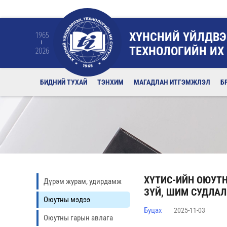
ХҮНСНИЙ ҮЙЛДВЭ
1965
ТЕХНОЛОГИЙН ИХ
2026
БИДНИЙ ТУХАЙ
ТЭНХИМ
МАГАДЛАН ИТГЭМЖЛЭЛ
Б
ХҮТИС-ИЙН ОЮУТН
Дүрэм журам, удирдамж
ЗҮЙ, ШИМ СУДЛАЛ
Оюутны мэдээ
Буцах
2025-11-03
Оюутны гарын авлага