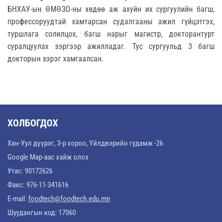
БНХАУ-ын ӨМӨЗО-ны хөдөө аж ахуйн их сургуулийн багш,
профессоруудтай хамтарсан судалгааны ажил гүйцэтгэх,
туршлага солилцох, багш нарыг магистр, докторантурт
суралцуулах зэргээр ажилладаг. Тус сургуульд 3 багш
докторын зэрэг хамгаалсан.
ХОЛБОГДОХ
Хан-Уул дүүрэг, 3-р хороо, Үйлдвэрийн гудамж -26
Google Map-аас хайж олох
Утас: 90172626
Факс: 976-11-341616
E-mail:
foodtech@foodtech.edu.mn
Шуудангын код: 17060