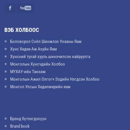
ВЭБ ХОЛБООС
Боловсрол Соёл Шинжлэх Ухааны Яам
Хүнс Хөдөө Аж Ахуйн Яам
Хүнсний тухай хууль шинэчилсэн найруулга
Монголын Хүнсчдийн Холбоо
МҮХАҮ-ийн Танхим
Монголын Ажил Олгогч Эздийн Нэгдсэн Холбоо
Монгол Улсын Хөдөлмөрийн яам
Брэнд бүтээгдэхүүн
Brand book