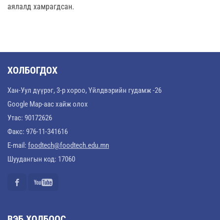
аялалд хамрагдсан.
ХОЛБОГДОХ
Хан-Уул дүүрэг, 3-р хороо, Үйлдвэрийн гудамж -26
Google Map-аас хайж олох
Утас: 90172626
Факс: 976-11-341616
E-mail:
foodtech@foodtech.edu.mn
Шуудангын код: 17060
ВЭБ ХОЛБООС