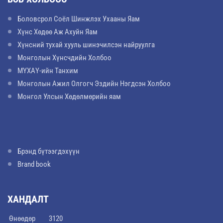
Боловсрол Соёл Шинжлэх Ухааны Яам
Хүнс Хөдөө Аж Ахуйн Яам
Хүнсний тухай хууль шинэчилсэн найруулга
Монголын Хүнсчдийн Холбоо
МҮХАҮ-ийн Танхим
Монголын Ажил Олгогч Эздийн Нэгдсэн Холбоо
Монгол Улсын Хөдөлмөрийн яам
Брэнд бүтээгдэхүүн
Brand book
ХАНДАЛТ
Өнөөдөр
3120