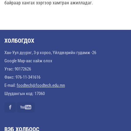
байраар хангах зэргээр хамтран ажилладаг.
ХОЛБОГДОХ
Хан-Уул дүүрэг, 3-р хороо, Үйлдвэрийн гудамж -26
Google Map-аас хайж олох
Утас: 90172626
Факс: 976-11-341616
E-mail:
foodtech@foodtech.edu.mn
Шуудангын код: 17060
ВЭБ ХОЛБООС