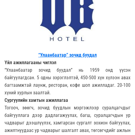
“Улаанбаатар” зочид буудал
Үйл ажиллагааны чиглэл
“Улаанбаатар зочид буудал” нь 1959 онд үүсэн
байгуулагдсан. 5 одны зэрэглэлтэй, 450-500 хүн хүлээн авах
багтаамжтай лаунж, ресторан, кофе шоп ажилладаг. 20-100
хүний хурлын заалтай.
Сургуулийн хамтын ажиллагаа
Тогооч, зөөгч, зочид буудлын мэргэжлээр суралцагчдыг
байгууллага дээр дадлагажуулах, багш, суралцагчдын ур
чадварыг дээшлүүлэх, хамтарсан сургалт зохион байгуулах,
ажилтнуудаас ур чадварыг шалгалт авах, төгсөгчдийг ажлын