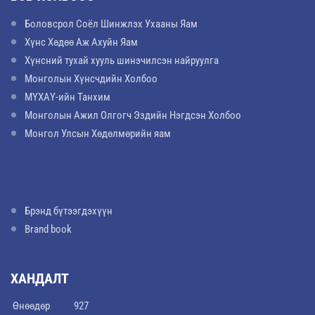
Боловсрол Соёл Шинжлэх Ухааны Яам
Хүнс Хөдөө Аж Ахуйн Яам
Хүнсний тухай хууль шинэчилсэн найруулга
Монголын Хүнсчдийн Холбоо
МҮХАҮ-ийн Танхим
Монголын Ажил Олгогч Эздийн Нэгдсэн Холбоо
Монгол Улсын Хөдөлмөрийн яам
Брэнд бүтээгдэхүүн
Brand book
ХАНДАЛТ
Өнөөдөр
927