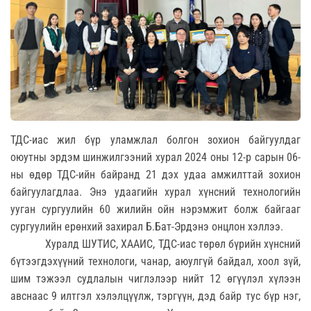
ТДС-иас жил бүр уламжлал болгон зохион байгуулдаг
оюутны эрдэм шинжилгээний хурал 2024 оны 12-р сарын 06-
ны өдөр ТДС-ийн байранд 21 дэх удаа амжилттай зохион
байгуулагдлаа. Энэ удаагийн хурал хүнсний технологийн
ууган сургуулийн 60 жилийн ойн нэрэмжит болж байгааг
сургуулийн ерөнхий захирал Б.Бат-Эрдэнэ онцлон хэллээ.
Хуралд ШУТИС, ХААИС, ТДС-иас төрөл бүрийн хүнсний
бүтээгдэхүүний технологи, чанар, аюулгүй байдал, хоол зүй,
шим тэжээл судлалын чиглэлээр нийт 12 өгүүлэл хүлээн
авснаас 9 илтгэл хэлэлцүүлж, тэргүүн, дэд байр тус бүр нэг,