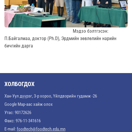
Мэдээ бэлтгэсэн:
П.Байгалмаа, доктор (Ph.D), Эрдмийн зөвлөлийн нарийн
бичгийн дарга
ХОЛБОГДОХ
Хан-Уул дүүрэг, 3-р хороо, Үйлдвэрийн гудамж -26
Google Map-аас хайж олох
Утас: 90172626
Факс: 976-11-341616
E-mail:
foodtech@foodtech.edu.mn