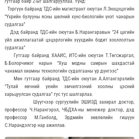
гутгаар байр 2-ыг шалгарууллаа. Үүнд:
Тэргүүн байранд ТДС-ийн магистрант оюутан Л.Энхцэцэгийн
“Үхрийн булууны ясны шөлний хүнс-биологийн үнэт чанарын
судалгаа”
Дэд байранд ТДС-ийн оюутан Б.Нарангаравын “24 цагийн
үйл ажиллагаатай цэцэрлэгийн хүүхдийн бодит хооллолтын
судалгаа”
Гутгаар байранд ХААИС, ИТС-ийн оюутан Т.Төгсжаргал,
Б.Болорчимэг нарын “Хуш модны самрын шахдастай
чанамал хиамны технологийн судалгааны үр дүнгээс”
Мөн гутгаар байранд ТДС-ийн оюутан А.Алтангэрэлийн
“Тулай өвчний үеийн эмчилгээний хоолны цэсний
харьцуулсан судалгаа” тус тус шалгарлаа.
Шүүгчээр сургуулийн ЭШИЭД захирал доктор,
профессор Ч.Нарангэрэл, ЧБДХА-ны менежер доктор, дэд
профессор М.Ганболд, Эрдмийн зөвлөлийн гишүүн
С.Нарандэлгэр нар ажиллав.