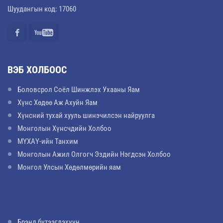
Шуудангын код: 17060
ВЭБ ХОЛБООС
Боловсрол Соёл Шинжлэх Ухааны Яам
Хүнс Хөдөө Аж Ахуйн Яам
Хүнсний тухай хууль шинэчилсэн найруулга
Монголын Хүнсчдийн Холбоо
МҮХАҮ-ийн Танхим
Монголын Ажил Олгогч Эздийн Нэгдсэн Холбоо
Монгол Улсын Хөдөлмөрийн яам
Брэнд бүтээгдэхүүн